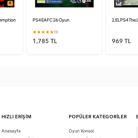
demption
PS4 EA FC 26 Oyun
2.EL PS4 The
(1)
1,785 TL
969 TL
HIZLI ERIŞIM
POPÜLER KATEGORILER
Anasayfa
Oyun Konsol