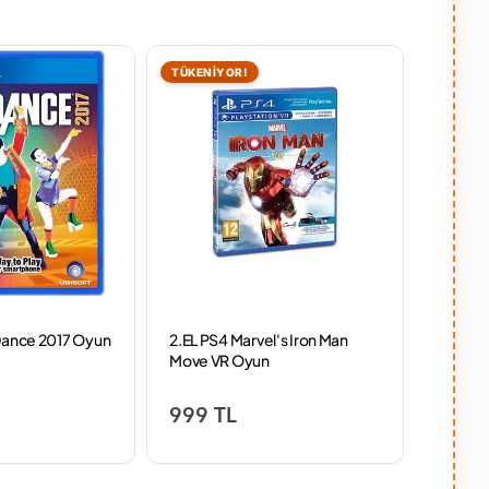
TÜKENİYOR!
TÜKENİ
 Dance 2017 Oyun
2.EL PS4 Marvel's Iron Man
2.EL P
Move VR Oyun
Of War 
999 TL
1,09