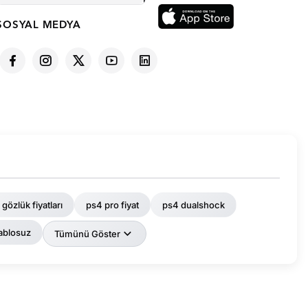
SOSYAL MEDYA
 gözlük fiyatları
ps4 pro fiyat
ps4 dualshock
ablosuz
Tümünü Göster