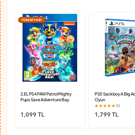
TÜKENİYOR!
2.EL PS4 PAW Patrol Mighty
PS5 Sackboy A Big A
Pups Save Adventure Bay
Oyun
Oyun
(3)
1,099 TL
1,799 TL