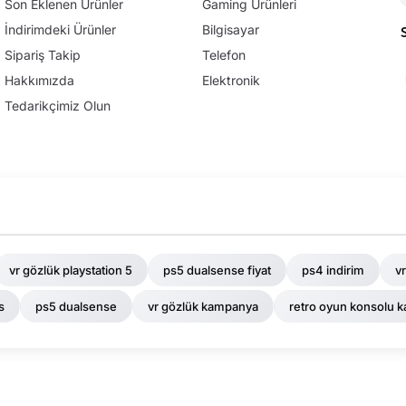
Son Eklenen Ürünler
Gaming Ürünleri
İndirimdeki Ürünler
Bilgisayar
Sipariş Takip
Telefon
Hakkımızda
Elektronik
Tedarikçimiz Olun
vr gözlük playstation 5
ps5 dualsense fiyat
ps4 indirim
vr
s
ps5 dualsense
vr gözlük kampanya
retro oyun konsolu k