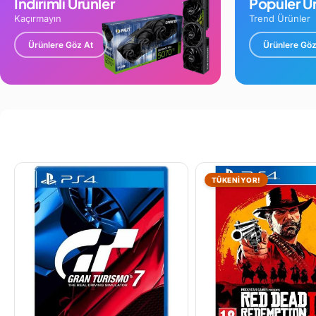
İndirimli Ürünler
Popüler Ür
Kaçırmayın
Trend Ürünler
Ürünlere Göz At
Ürünlere Göz
TÜKENİYOR!