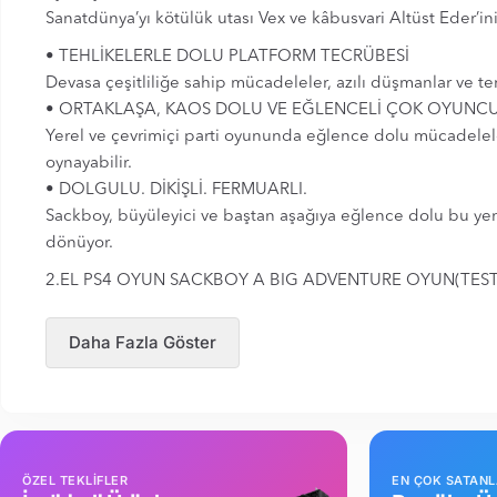
Sanatdünya’yı kötülük utası Vex ve kâbusvari Altüst Eder’
• TEHLİKELERLE DOLU PLATFORM TECRÜBESİ
Devasa çeşitliliğe sahip mücadeleler, azılı düşmanlar ve ter
• ORTAKLAŞA, KAOS DOLU VE EĞLENCELİ ÇOK OYUNC
Yerel ve çevrimiçi parti oyununda eğlence dolu mücadeleler
oynayabilir.
• DOLGULU. DİKİŞLİ. FERMUARLI.
Sackboy, büyüleyici ve baştan aşağıya eğlence dolu bu yeni
dönüyor.
2.EL PS4 OYUN SACKBOY A BIG ADVENTURE OYUN(TEST 
Daha Fazla Göster
ÖZEL TEKLİFLER
EN ÇOK SATAN