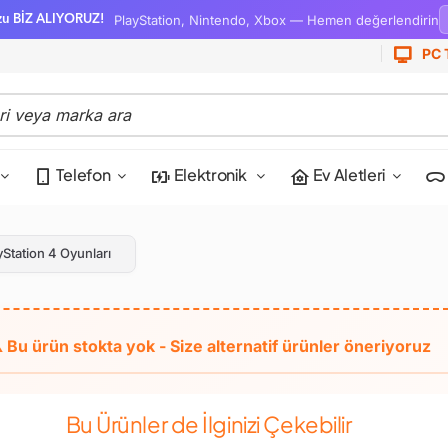
PlayStation, Nintendo, Xbox — Hemen değerlendirin
zu BİZ ALIYORUZ!
PC 
Telefon
Elektronik
Ev Aletleri
yStation 4 Oyunları
Bu Ürünler de İlginizi Çekebilir