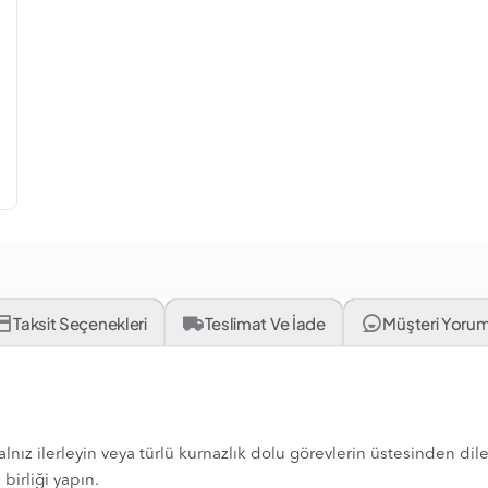
Taksit Seçenekleri
Teslimat Ve İade
Müşteri Yorum
yalnız ilerleyin veya türlü kurnazlık dolu görevlerin üstesinden di
birliği yapın.