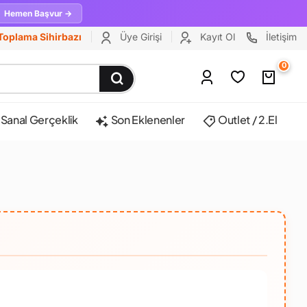
Hemen Başvur →
Toplama Sihirbazı
Üye Girişi
Kayıt Ol
İletişim
0
Sanal Gerçeklik
Son Eklenenler
Outlet / 2.El