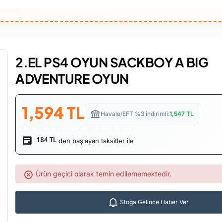
2.EL PS4 OYUN SACKBOY A BIG
ADVENTURE OYUN
1,594
TL
Havale/EFT %3 indirimli:
1,547
TL
den başlayan taksitler ile
184 TL
Ürün geçici olarak temin edilememektedir.
Stoğa Gelince Haber Ver