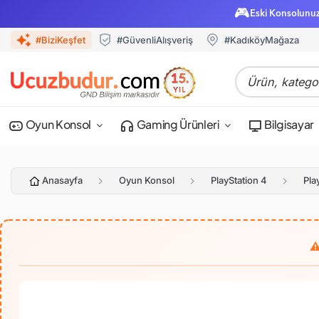
🎮
Eski Konsolunu
#BiziKeşfet
#GüvenliAlışveriş
#KadıköyMağaza
Oyun Konsol
Gaming Ürünleri
Bilgisayar
Anasayfa
Oyun Konsol
PlayStation 4
Pla