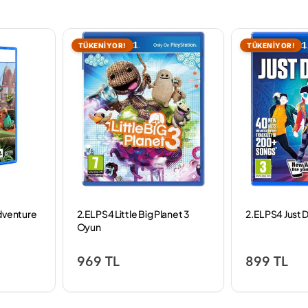
TÜKENİYOR!
TÜKENİYOR!
dventure
2.EL PS4 Little Big Planet 3
2.EL PS4 Just
Oyun
969 TL
899 TL