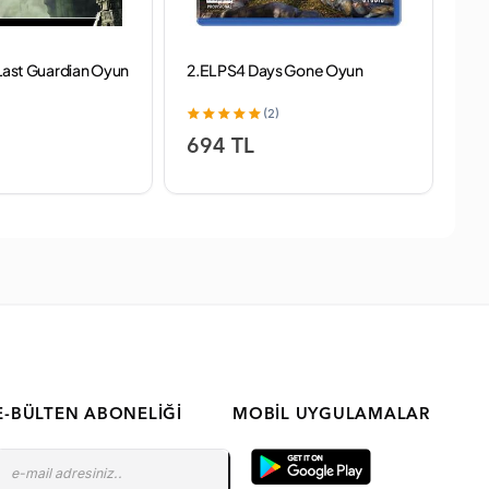
 Last Guardian Oyun
2.EL PS4 Days Gone Oyun
2.
(2)
694 TL
5
E-BÜLTEN ABONELIĞI
MOBIL UYGULAMALAR