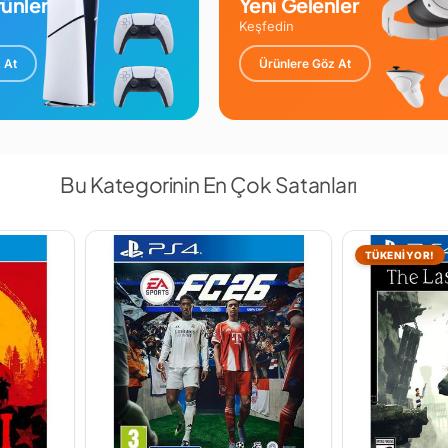
ünler
Yeni Gelenler
Keşfedin
 At
Ürünlere Göz At
Bu Kategorinin En Çok Satanları
TÜKENİYOR!