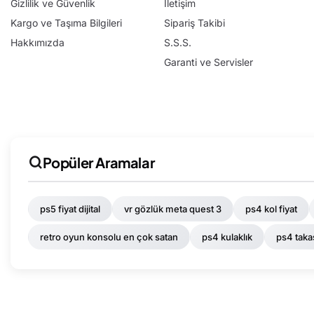
Gizlilik ve Güvenlik
İletişim
Kargo ve Taşıma Bilgileri
Sipariş Takibi
Hakkımızda
S.S.S.
Garanti ve Servisler
Popüler Aramalar
ps5 fiyat dijital
vr gözlük meta quest 3
ps4 kol fiyat
retro oyun konsolu en çok satan
ps4 kulaklık
ps4 taka