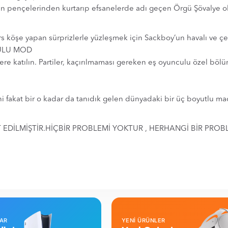
inin pençelerinden kurtarıp efsanelerde adı geçen Örgü Şövalye o
s köşe yapan sürprizlerle yüzleşmek için Sackboy’un havalı ve çeşi
ULU MOD
e katılın. Partiler, kaçırılmaması gereken eş oyunculu özel bölü
 fakat bir o kadar da tanıdık gelen dünyadaki bir üç boyutlu mace
EDİLMİŞTİR.HİÇBİR PROBLEMİ YOKTUR , HERHANGİ BİR PROBL
LAR
YENİ ÜRÜNLER