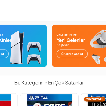
LAR
YENİ ÜRÜNLER
ünler
Yeni Gelenler
Keşfedin
 At
Ürünlere Göz At
Bu Kategorinin En Çok Satanları
TÜKENİYOR!