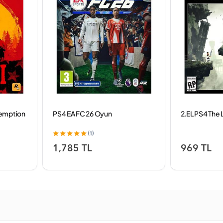
demption
PS4 EA FC 26 Oyun
2.EL PS4 The
(1)
1,785 TL
969 TL