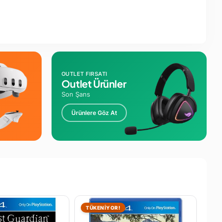
OUTLET FIRSATI
Outlet Ürünler
Son Şans
Ürünlere Göz At
TÜKENİYOR!
TÜ