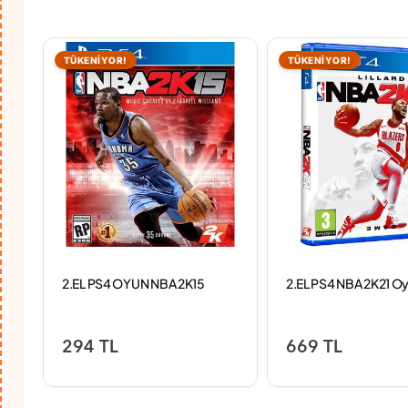
TÜKENİYOR!
TÜKENİYOR!
2.EL PS4 OYUN NBA 2K15
2.EL PS4 NBA 2K21 O
294 TL
669 TL