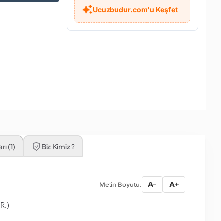
Ucuzbudur.com'u Keşfet
ı (1)
Biz Kimiz ?
A-
A+
Metin Boyutu:
R.)