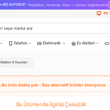
PlayStation, Nintendo, Xbox — Hemen değerlendirin
zu BİZ ALIYORUZ!
PC 
Telefon
Elektronik
Ev Aletleri
yStation 4 Oyunları
Bu Ürünler de İlginizi Çekebilir