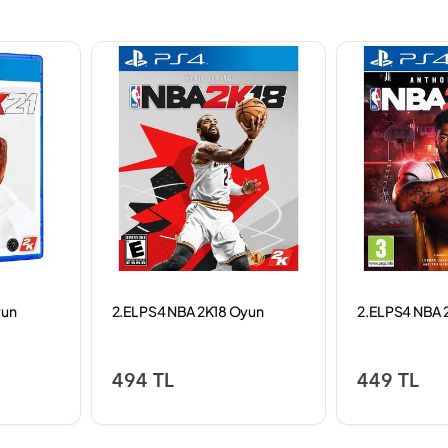
yun
2.EL PS4 NBA 2K18 Oyun
2.EL PS4 NBA
494 TL
449 TL