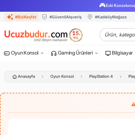
🎮
Eski Konsolunu
#BiziKeşfet
#GüvenliAlışveriş
#KadıköyMağaza
Oyun Konsol
Gaming Ürünleri
Bilgisayar
Anasayfa
Oyun Konsol
PlayStation 4
Pla