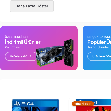
Daha Fazla Göster
ÖZEL TEKLİFLER
EN ÇOK SATAN
İndirimli Ürünler
Popüler Ür
Kaçırmayın
Trend Ürünler
Ürünlere Göz At
Ürünlere Göz
TÜKENİYOR!