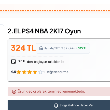
2.EL PS4 NBA 2K17 Oyun
324
TL
Havale/EFT %3 indirimli:
315
TL
den başlayan taksitler ile
37 TL
1 Değerlendirme
4,0
Ürün geçici olarak temin edilememektedir.
Stoğa Gelince Haber Ver