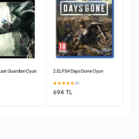
 Last Guardian Oyun
2.EL PS4 Days Gone Oyun
2.
(2)
694 TL
5