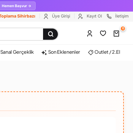
Hemen Başvur →
Toplama Sihirbazı
Üye Girişi
Kayıt Ol
İletişim
0
Sanal Gerçeklik
Son Eklenenler
Outlet / 2.El