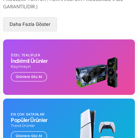
GARANTİLİDİR.)
Daha Fazla Göster
ÖZEL TEKLİFLER
İndirimli Ürünler
Kaçırmayın
Ürünlere Göz At
EN ÇOK SATANLAR
Popüler Ürünler
Trend Ürünler
Ürünlere Göz At