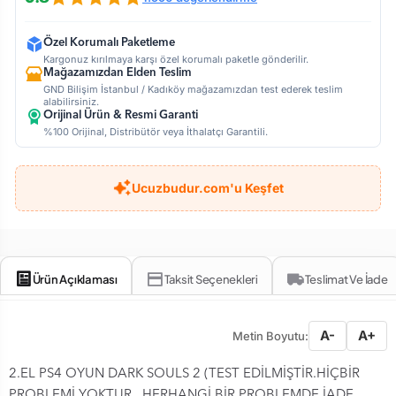
Özel Korumalı Paketleme
Kargonuz kırılmaya karşı özel korumalı paketle gönderilir.
Mağazamızdan Elden Teslim
GND Bilişim İstanbul / Kadıköy mağazamızdan test ederek teslim
alabilirsiniz.
Orijinal Ürün & Resmi Garanti
%100 Orijinal, Distribütör veya İthalatçı Garantili.
Ucuzbudur.com'u Keşfet
Ürün Açıklaması
Taksit Seçenekleri
Teslimat Ve İade
A-
A+
Metin Boyutu:
2.EL PS4 OYUN DARK SOULS 2 (TEST EDİLMİŞTİR.HİÇBİR
PROBLEMİ YOKTUR , HERHANGİ BİR PROBLEMDE İADE