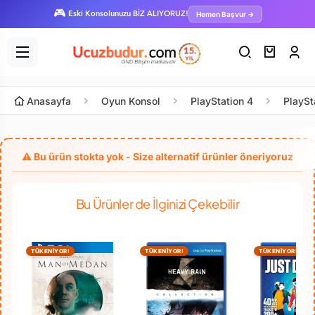
🎮
Hemen Başvur →
Eski Konsolunuzu BİZ ALIYORUZ!
Anasayfa
Oyun Konsol
PlayStation 4
PlaySt
Bu Ürünler de İlginizi Çekebilir
TÜKENİYOR!
TÜKENİYOR!
TÜKENİYOR!