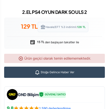
2.EL PS4 OYUN DARK SOULS 2
129
TL
Havale/EFT %3 indirimli:
126
TL
den başlayan taksitler ile
15 TL
Ürün geçici olarak temin edilememektedir.
Stoğa Gelince Haber Ver
GND Bilişim
GÜVENLİ SATICI
9.8
1.590 değerlendirme