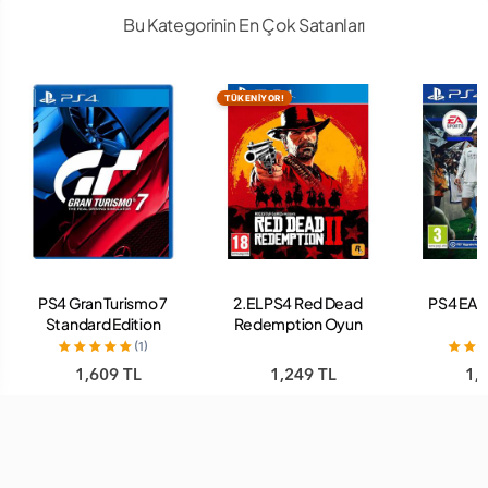
Bu Kategorinin En Çok Satanları
TÜKENİYOR!
PS4 Gran Turismo 7
2.EL PS4 Red Dead
PS4 EA 
Standard Edition
Redemption Oyun
Oyun
(1)
1,609 TL
1,249 TL
1,