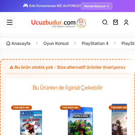
🎮
Hemen Başvur →
Eski Konsolunuzu BİZ ALIYORUZ!
Anasayfa
Oyun Konsol
PlayStation 4
PlaySt
Bu Ürünler de İlginizi Çekebilir
TÜKENİYOR!
TÜKENİYOR!
TÜKENİYOR!