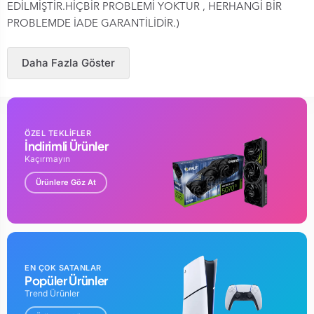
EDİLMİŞTİR.HİÇBİR PROBLEMİ YOKTUR , HERHANGİ BİR
PROBLEMDE İADE GARANTİLİDİR.)
Daha Fazla Göster
ÖZEL TEKLİFLER
İndirimli Ürünler
Kaçırmayın
Ürünlere Göz At
EN ÇOK SATANLAR
Popüler Ürünler
Trend Ürünler