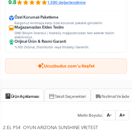
9.8
1.590 değerlendirme
Özel Korumalı Paketleme
Kargonuz kırılmaya karşı özel korumalı paketle gönderilir.
Mağazamızdan Elden Teslim
GND Bilişim İstanbul / Kadıköy mağazamızdan test ederek teslim
alabilirsiniz.
Orijinal Ürün & Resmi Garanti
%100 Orijinal, Distribütör veya İthalatçı Garantili.
Ucuzbudur.com'u Keşfet
Ürün Açıklaması
Taksit Seçenekleri
Teslimat Ve İade
A-
A+
Metin Boyutu:
2.EL PS4 OYUN ARIZONA SUNSHINE VR(TEST