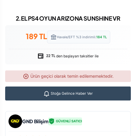
2.EL PS4 OYUN ARIZONA SUNSHINE VR
189
TL
Havale/EFT %3 indirimli:
184
TL
den başlayan taksitler ile
22 TL
Ürün geçici olarak temin edilememektedir.
Stoğa Gelince Haber Ver
GND Bilişim
GÜVENLİ SATICI