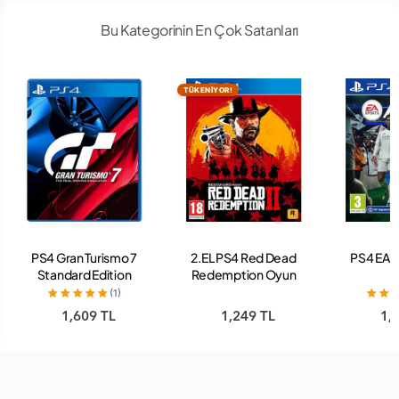
Bu Kategorinin En Çok Satanları
TÜKENİYOR!
PS4 Gran Turismo 7
2.EL PS4 Red Dead
PS4 EA 
Standard Edition
Redemption Oyun
Oyun
(1)
1,609 TL
1,249 TL
1,