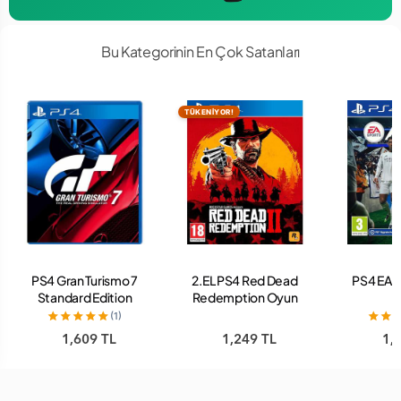
Bu Kategorinin En Çok Satanları
TÜKENİYOR!
PS4 Gran Turismo 7
2.EL PS4 Red Dead
PS4 EA 
Standard Edition
Redemption Oyun
Oyun
(1)
1,609 TL
1,249 TL
1,