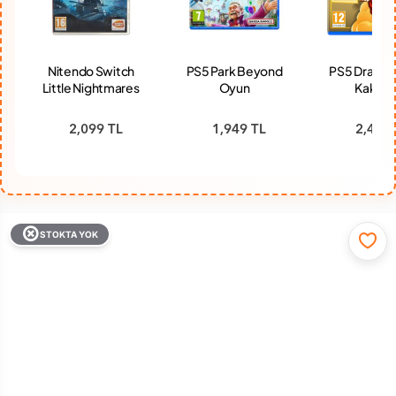
Nitendo Switch
PS5 Park Beyond
PS5 Dragon 
Little Nightmares
Oyun
Kakaro
2 Oyun
Legenda
Edition O
2,099 TL
1,949 TL
2,499 
STOKTA YOK