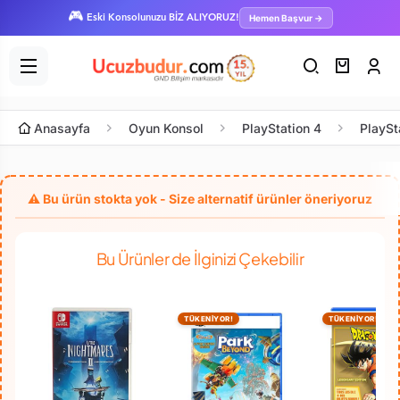
🎮
Hemen Başvur →
Eski Konsolunuzu BİZ ALIYORUZ!
Anasayfa
Oyun Konsol
PlayStation 4
PlaySt
Bu Ürünler de İlginizi Çekebilir
TÜKENİYOR!
TÜKENİYOR!