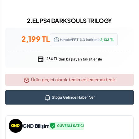
2.EL PS4 DARKSOULS TRILOGY
2,199
TL
Havale/EFT %3 indirimli:
2,133
TL
den başlayan taksitler ile
254 TL
Ürün geçici olarak temin edilememektedir.
Stoğa Gelince Haber Ver
GND Bilişim
GÜVENLİ SATICI