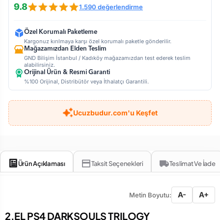
9.8
1.590 değerlendirme
Özel Korumalı Paketleme
Kargonuz kırılmaya karşı özel korumalı paketle gönderilir.
Mağazamızdan Elden Teslim
GND Bilişim İstanbul / Kadıköy mağazamızdan test ederek teslim
alabilirsiniz.
Orijinal Ürün & Resmi Garanti
%100 Orijinal, Distribütör veya İthalatçı Garantili.
Ucuzbudur.com'u Keşfet
Ürün Açıklaması
Taksit Seçenekleri
Teslimat Ve İade
A-
A+
Metin Boyutu:
2.EL PS4 DARKSOULS TRILOGY