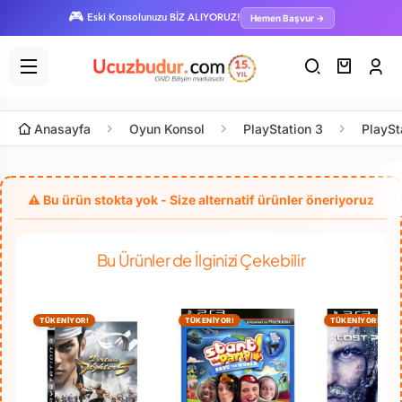
🎮
Hemen Başvur →
Eski Konsolunuzu BİZ ALIYORUZ!
Anasayfa
Oyun Konsol
PlayStation 3
PlaySt
Bu Ürünler de İlginizi Çekebilir
TÜKENİYOR!
TÜKENİYOR!
TÜKENİYOR!