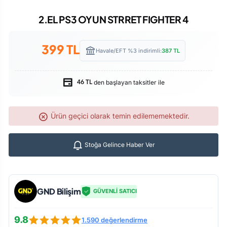
2.EL PS3 OYUN STRRET FIGHTER 4
399
TL
Havale/EFT %3 indirimli:
387
TL
den başlayan taksitler ile
46 TL
Ürün geçici olarak temin edilememektedir.
Stoğa Gelince Haber Ver
GND Bilişim
GÜVENLİ SATICI
9.8
1.590 değerlendirme