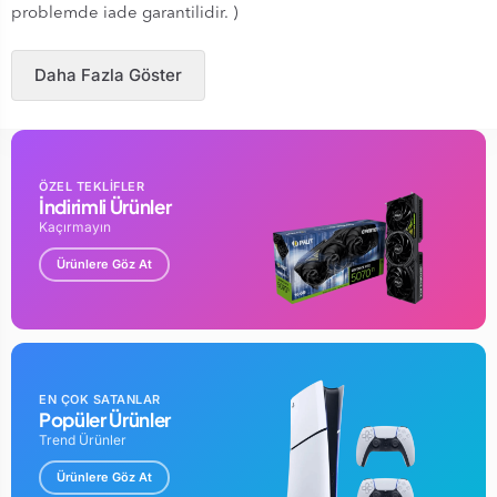
problemde iade garantilidir. )
Daha Fazla Göster
ÖZEL TEKLİFLER
İndirimli Ürünler
Kaçırmayın
Ürünlere Göz At
EN ÇOK SATANLAR
Popüler Ürünler
Trend Ürünler
Ürünlere Göz At