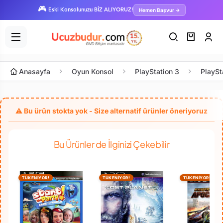
🎮
Hemen Başvur →
Eski Konsolunuzu BİZ ALIYORUZ!
Anasayfa
Oyun Konsol
PlayStation 3
PlaySt
Bu Ürünler de İlginizi Çekebilir
TÜKENİYOR!
TÜKENİYOR!
TÜKENİYOR!