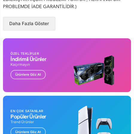
PROBLEMDE İADE GARANTİLİDİR.)
Daha Fazla Göster
ÖZEL TEKLİFLER
İndirimli Ürünler
Kaçırmayın
Ürünlere Göz At
EN ÇOK SATANLAR
Popüler Ürünler
Trend Ürünler
Ürünlere Göz At