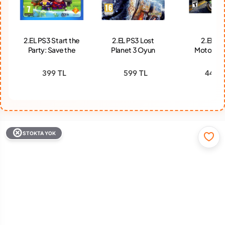
2.EL PS3 Start the
2.EL PS3 Lost
2.EL PS
Party: Save the
Planet 3 Oyun
MotorSt
World Oyun
Apocaly
Oyun
399 TL
599 TL
445 T
STOKTA YOK