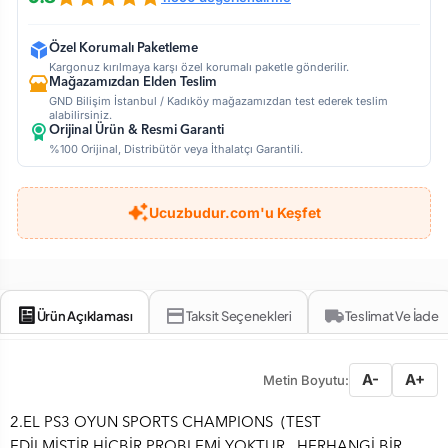
Özel Korumalı Paketleme
Kargonuz kırılmaya karşı özel korumalı paketle gönderilir.
Mağazamızdan Elden Teslim
GND Bilişim İstanbul / Kadıköy mağazamızdan test ederek teslim
alabilirsiniz.
Orijinal Ürün & Resmi Garanti
%100 Orijinal, Distribütör veya İthalatçı Garantili.
Ucuzbudur.com'u Keşfet
Ürün Açıklaması
Taksit Seçenekleri
Teslimat Ve İade
A-
A+
Metin Boyutu:
2.EL PS3 OYUN SPORTS CHAMPIONS (TEST
EDİLMİŞTİR.HİÇBİR PROBLEMİ YOKTUR , HERHANGİ BİR