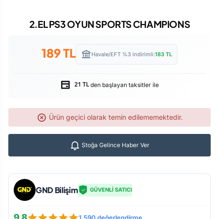
2.EL PS3 OYUN SPORTS CHAMPIONS
189
TL
Havale/EFT %3 indirimli:
183
TL
den başlayan taksitler ile
21 TL
Ürün geçici olarak temin edilememektedir.
Stoğa Gelince Haber Ver
GND Bilişim
GÜVENLİ SATICI
9.8
1.590 değerlendirme