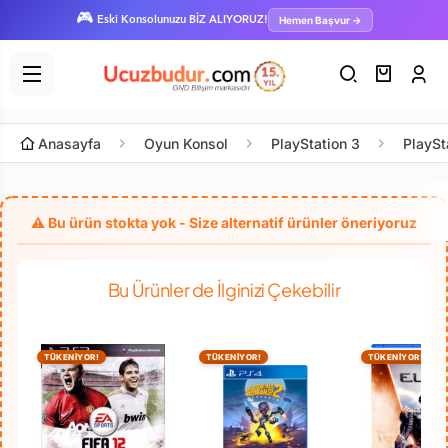
🎮
Hemen Başvur →
Eski Konsolunuzu BİZ ALIYORUZ!
Anasayfa
Oyun Konsol
PlayStation 3
PlaySt
Bu Ürünler de İlginizi Çekebilir
TÜKENİYOR!
TÜKENİYOR!
TÜKENİYOR!