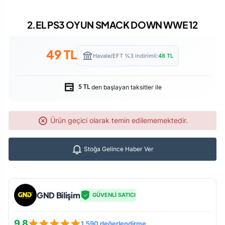
2.EL PS3 OYUN SMACK DOWN WWE 12
49
TL
Havale/EFT %3 indirimli:
48
TL
den başlayan taksitler ile
5 TL
Ürün geçici olarak temin edilememektedir.
Stoğa Gelince Haber Ver
GND Bilişim
GÜVENLİ SATICI
9.8
1.590 değerlendirme