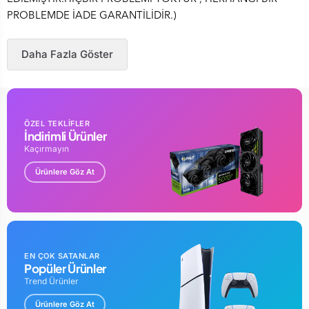
PROBLEMDE İADE GARANTİLİDİR.)
Daha Fazla Göster
ÖZEL TEKLİFLER
İndirimli Ürünler
Kaçırmayın
Ürünlere Göz At
EN ÇOK SATANLAR
Popüler Ürünler
Trend Ürünler
Ürünlere Göz At