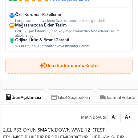
Özel Korumalı Paketleme
Kargonuz kırılmaya karşı özel korumalı paketle gönderilir.
Mağazamızdan Elden Teslim
GND Bilişim İstanbul / Kadıköy mağazamızdan test ederek teslim
alabilirsiniz.
Orijinal Ürün & Resmi Garanti
%100 Orijinal, Distribütör veya İthalatçı Garantili.
Ucuzbudur.com'u Keşfet
Ürün Açıklaması
Taksit Seçenekleri
Teslimat Ve İade
A-
A+
Metin Boyutu:
2.EL PS3 OYUN SMACK DOWN WWE 12 (TEST
EDİLMİŞTİR.HİÇBİR PROBLEMİ YOKTUR , HERHANGİ BİR