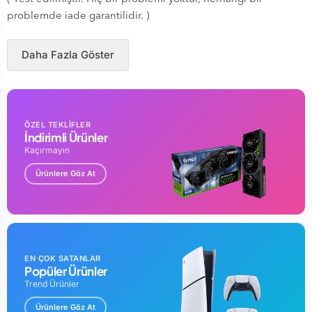
problemde iade garantilidir. )
Daha Fazla Göster
ÖZEL TEKLİFLER
İndirimli Ürünler
Kaçırmayın
Ürünlere Göz At
EN ÇOK SATANLAR
Popüler Ürünler
Trend Ürünler
Ürünlere Göz At