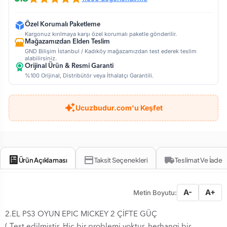
Özel Korumalı Paketleme
Kargonuz kırılmaya karşı özel korumalı paketle gönderilir.
Mağazamızdan Elden Teslim
GND Bilişim İstanbul / Kadıköy mağazamızdan test ederek teslim
alabilirsiniz.
Orijinal Ürün & Resmi Garanti
%100 Orijinal, Distribütör veya İthalatçı Garantili.
Ucuzbudur.com'u Keşfet
Ürün Açıklaması
Taksit Seçenekleri
Teslimat Ve İade
A-
A+
Metin Boyutu:
2.EL PS3 OYUN EPIC MICKEY 2 ÇİFTE GÜÇ
( Test edilmiştir. Hiç bir problemi yoktur, herhangi bir