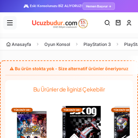
🎮
Hemen Başvur →
Eski Konsolunuzu BİZ ALIYORUZ!
Anasayfa
Oyun Konsol
PlayStation 3
PlaySt
Bu Ürünler de İlginizi Çekebilir
TÜKENİYOR!
TÜKENİYOR!
TÜKENİYOR!