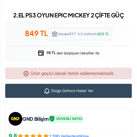
2.EL PS3 OYUN EPIC MICKEY 2 ÇİFTE GÜÇ
849
TL
Havale/EFT %3 indirimli:
823
TL
den başlayan taksitler ile
98 TL
Ürün geçici olarak temin edilememektedir.
Stoğa Gelince Haber Ver
GND Bilişim
GÜVENLİ SATICI
9.8
1.590 değerlendirme