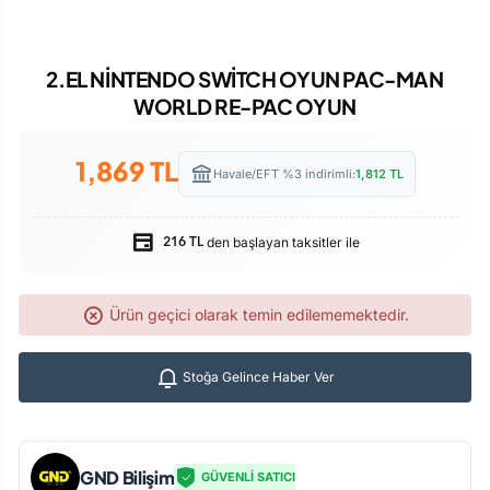
2.EL NİNTENDO SWİTCH OYUN PAC-MAN
WORLD RE-PAC OYUN
1,869
TL
Havale/EFT %3 indirimli:
1,812
TL
den başlayan taksitler ile
216 TL
Ürün geçici olarak temin edilememektedir.
Stoğa Gelince Haber Ver
GND Bilişim
GÜVENLİ SATICI