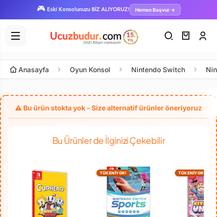
🎮
Hemen Başvur →
Eski Konsolunuzu BİZ ALIYORUZ!
Anasayfa
Oyun Konsol
Nintendo Switch
Nin
Bu Ürünler de İlginizi Çekebilir
TÜKENİYOR!
TÜKENİYOR!