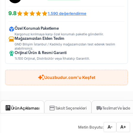
9.8
1.590 değerlendirme
Özel Korumalı Paketleme
Kargonuz kırılmaya karşı özel korumalı paketle gönderilir.
Mağazamızdan Elden Teslim
GND Bilişim İstanbul / Kadıköy mağazamızdan test ederek teslim
alabilirsiniz.
Orijinal Ürün & Resmi Garanti
%100 Orijinal, Distribütör veya İthalatçı Garantili.
Ucuzbudur.com'u Keşfet
Ürün Açıklaması
Taksit Seçenekleri
Teslimat Ve İade
A-
A+
Metin Boyutu: