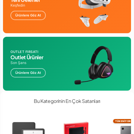
Keşfedin
Ekran Teknolojisi
IPS
Ürünlere Göz At
Wi-Fi Direct
Evet
Hızlı Şarj
Evet
Oyun
OUTLET FIRSATI
Evet
Outlet Ürünler
Son Şans
Ağırlık
461 gr
Ürünlere Göz At
GARANTİ SÜRESİ : 3 AY
Bu Kategorinin En Çok Satanları
TÜKENİYOR!