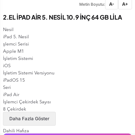
A-
A+
Metin Boyutu:
2.EL İPAD AİR 5. NESİL 10.9 İNÇ 64 GB LİLA
Nesil
iPad 5. Nesil
şlemci Serisi
Apple M1
İşletim Sistemi
iOS
İşletim Sistemi Versiyonu
iPadOS 15
Seri
iPad Air
İşlemci Çekirdek Sayısı
8 Çekirdek
RAM
Daha Fazla Göster
8 GB
Dahili Hafıza