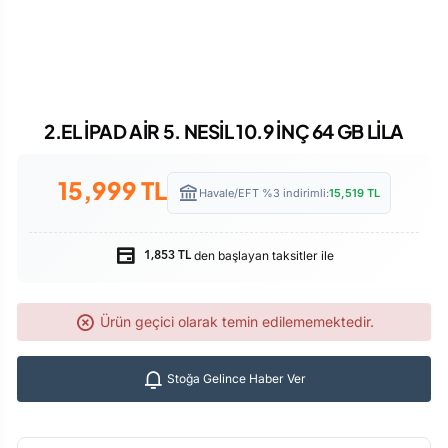
2.EL İPAD AİR 5. NESİL 10.9 İNÇ 64 GB LİLA
15,999
TL
Havale/EFT %3 indirimli:
15,519
TL
den başlayan taksitler ile
1,853 TL
Ürün geçici olarak temin edilememektedir.
Stoğa Gelince Haber Ver