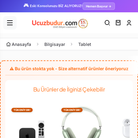
🎮
Hemen Başvur →
Eski Konsolunuzu BİZ ALIYORUZ!
Anasayfa
Bilgisayar
Tablet
Bu Ürünler de İlginizi Çekebilir
TÜKENİYOR!
TÜKENİYOR!