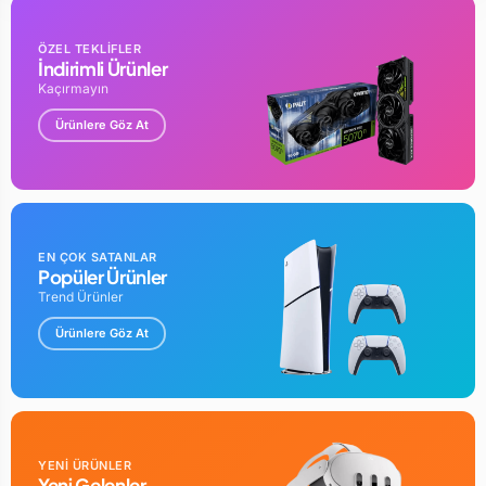
64 GB
Bluetooth Versiyonu
ÖZEL TEKLİFLER
5
İndirimli Ürünler
Kaçırmayın
Wi-Fi Versiyonu
Wi-Fi 6
Ürünlere Göz At
Hoparlör Tipi
Stereo
Ön Kamera Çözünürlüğü
12.0 MP
Ekran Boyutu
EN ÇOK SATANLAR
10.9 inç
Popüler Ürünler
Trend Ürünler
Ekran Çözünürlüğü
2360x1640 px
Ürünlere Göz At
Ekran Yenileme Hızı
60 Hz
Arka Kamera Çözünürlüğü
12.0 MP
Arka Kamera Sayısı
YENİ ÜRÜNLER
1
Yeni Gelenler