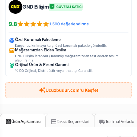
GND Bilişim
GÜVENLİ SATICI
9.8
1.590 değerlendirme
Özel Korumalı Paketleme
Kargonuz kırılmaya karşı özel korumalı paketle gönderilir.
Mağazamızdan Elden Teslim
GND Bilişim İstanbul / Kadıköy mağazamızdan test ederek teslim
alabilirsiniz.
Orijinal Ürün & Resmi Garanti
%100 Orijinal, Distribütör veya İthalatçı Garantili.
Ucuzbudur.com'u Keşfet
Ürün Açıklaması
Taksit Seçenekleri
Teslimat Ve İade