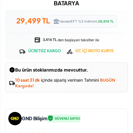
BATARYA
29,499
TL
Havale/EFT %3 indirimli:
28,614
TL
den başlayan taksitler ile
3,416 TL
ÜCRETSİZ KARGO
İST. İÇİ MOTO KURYE
Bu ürün stoklarımızda mevcuttur.
10 saat 31 dk
içinde sipariş verirsen Tahmini
BUGÜN
Kargoda!
GND Bilişim
GÜVENLİ SATICI