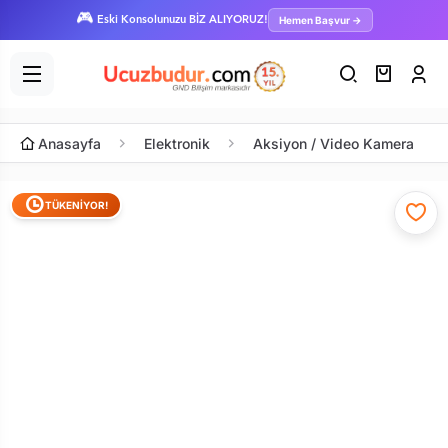
🎮
Hemen Başvur →
Eski Konsolunuzu BİZ ALIYORUZ!
Anasayfa
Elektronik
Aksiyon / Video Kamera
TÜKENİYOR!