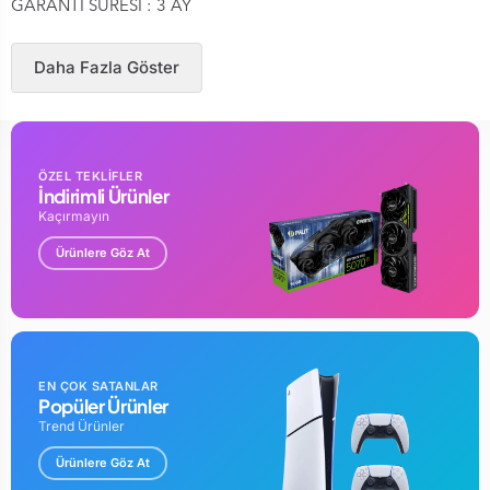
GARANTİ SÜRESİ : 3 AY
Daha Fazla Göster
ÖZEL TEKLİFLER
İndirimli Ürünler
Kaçırmayın
Ürünlere Göz At
EN ÇOK SATANLAR
Popüler Ürünler
Trend Ürünler
Ürünlere Göz At