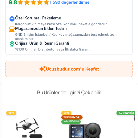
9.8
1.590 değerlendirme
Özel Korumalı Paketleme
Kargonuz kırılmaya karşı özel korumalı paketle gönderilir.
Mağazamızdan Elden Teslim
GND Bilişim İstanbul / Kadıköy mağazamızdan test ederek teslim
alabilirsiniz.
Orijinal Ürün & Resmi Garanti
%100 Orijinal, Distribütör veya İthalatçı Garantili.
Ucuzbudur.com'u Keşfet
Bu Ürünler de İlginizi Çekebilir
YENİ
YENİ
%24 İNDİRİM
TÜKENİYOR!
%14 İNDİRİM