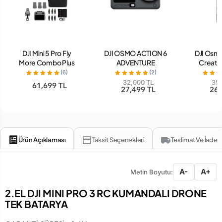
DJI Mini 5 Pro Fly
DJI OSMO ACTION 6
DJI Osm
More Combo Plus
ADVENTURE
Creat
RC 2 Kumandalı
COMBO BUNDLE
(6)
(2)
Drone
32,000 TL
35,
61,699 TL
27,499 TL
26,
Ürün Açıklaması
Taksit Seçenekleri
Teslimat Ve İade
A-
A+
Metin Boyutu:
2.EL DJI MINI PRO 3 RC KUMANDALI DRONE
TEK BATARYA