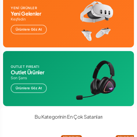
YENİ ÜRÜNLER
Yeni Gelenler
Keşfedin
Ürünlere Göz At
OUTLET FIRSATI
Outlet Ürünler
Son Şans
Ürünlere Göz At
Bu Kategorinin En Çok Satanları