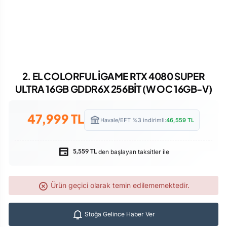
2. EL COLORFUL İGAME RTX 4080 SUPER
ULTRA 16GB GDDR6X 256BİT (W OC 16GB-V)
47,999
TL
Havale/EFT %3 indirimli:
46,559
TL
den başlayan taksitler ile
5,559 TL
Ürün geçici olarak temin edilememektedir.
Stoğa Gelince Haber Ver