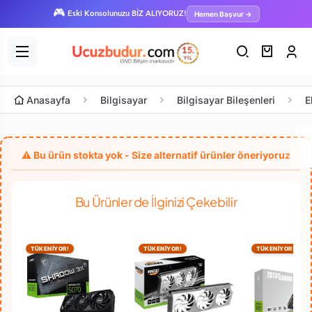
🎮
Hemen Başvur →
Eski Konsolunuzu BİZ ALIYORUZ!
Anasayfa
Bilgisayar
Bilgisayar Bileşenleri
E
Bu Ürünler de İlginizi Çekebilir
TÜKENİYOR!
TÜKENİYOR!
TÜKENİYOR!