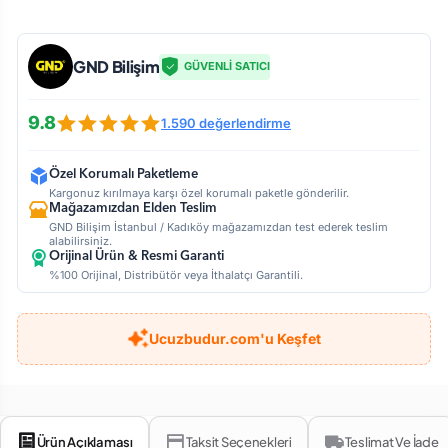
GND Bilişim
GÜVENLİ SATICI
9.8
1.590 değerlendirme
Özel Korumalı Paketleme
Kargonuz kırılmaya karşı özel korumalı paketle gönderilir.
Mağazamızdan Elden Teslim
GND Bilişim İstanbul / Kadıköy mağazamızdan test ederek teslim
alabilirsiniz.
Orijinal Ürün & Resmi Garanti
%100 Orijinal, Distribütör veya İthalatçı Garantili.
Ucuzbudur.com'u Keşfet
Ürün Açıklaması
Taksit Seçenekleri
Teslimat Ve İade