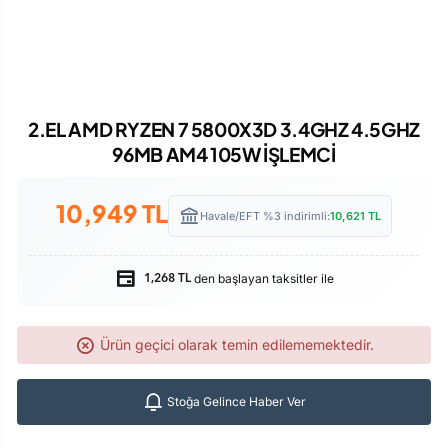
2.EL AMD RYZEN 7 5800X3D 3.4GHZ 4.5GHZ
96MB AM4 105W İŞLEMCİ
10,949
TL
Havale/EFT %3 indirimli:
10,621
TL
den başlayan taksitler ile
1,268 TL
Ürün geçici olarak temin edilememektedir.
Stoğa Gelince Haber Ver