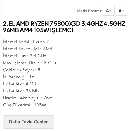
A-
A+
Metin Boyutu:
2.EL AMD RYZEN 7 5800X3D 3.4GHZ 4.5GHZ
96MB AM4 105W İŞLEMCİ
İşlemci Serisi : Ryzen 7
İşlemci Soket Tipi : AM4
İşlemci Hızı : 3.4 GHz
Max. İşlemci Hızı : 4.5 GHz
Çekirdek Sayısı : 8
İş Parçacığı : 16
L2 Bellek : 4 MB
L3 Bellek : 96 MB
Üretim Teknolojisi : 7nm
Güç Tüketimi : 105W
Daha Fazla Göster
Garanti Süresi: 3 AY