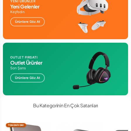
YENİ ÜRÜNLER
Yeni Gelenler
Keşfedin
Ürünlere Göz At
OUTLET FIRSATI
Outlet Ürünler
Son Şans
Ürünlere Göz At
Bu Kategorinin En Çok Satanları
TÜKENİYOR!