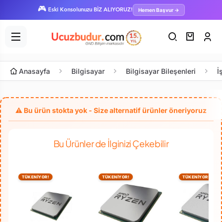
🎮
Hemen Başvur →
Eski Konsolunuzu BİZ ALIYORUZ!
Anasayfa
Bilgisayar
Bilgisayar Bileşenleri
İ
Bu Ürünler de İlginizi Çekebilir
TÜKENİYOR!
TÜKENİYOR!
TÜKENİYOR!