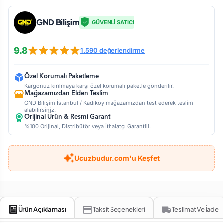
GND Bilişim
GÜVENLİ SATICI
9.8
1.590 değerlendirme
Özel Korumalı Paketleme
Kargonuz kırılmaya karşı özel korumalı paketle gönderilir.
Mağazamızdan Elden Teslim
GND Bilişim İstanbul / Kadıköy mağazamızdan test ederek teslim
alabilirsiniz.
Orijinal Ürün & Resmi Garanti
%100 Orijinal, Distribütör veya İthalatçı Garantili.
Ucuzbudur.com'u Keşfet
Ürün Açıklaması
Taksit Seçenekleri
Teslimat Ve İade