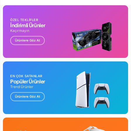
ÖZEL TEKLİFLER
İndirimli Ürünler
Kaçırmayın
Ürünlere Göz At
EN ÇOK SATANLAR
Popüler Ürünler
Trend Ürünler
Ürünlere Göz At