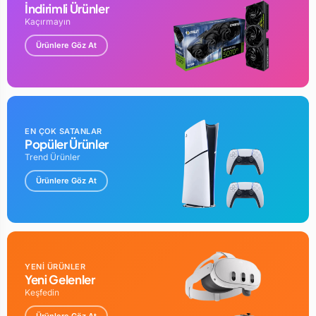
İndirimli Ürünler
Kaçırmayın
Ürünlere Göz At
EN ÇOK SATANLAR
Popüler Ürünler
Trend Ürünler
Ürünlere Göz At
YENİ ÜRÜNLER
Yeni Gelenler
Keşfedin