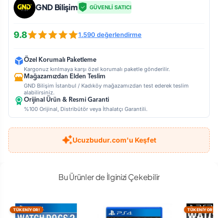
GND Bilişim
GÜVENLİ SATICI
9.8
1.590 değerlendirme
Özel Korumalı Paketleme
Kargonuz kırılmaya karşı özel korumalı paketle gönderilir.
Mağazamızdan Elden Teslim
GND Bilişim İstanbul / Kadıköy mağazamızdan test ederek teslim
alabilirsiniz.
Orijinal Ürün & Resmi Garanti
%100 Orijinal, Distribütör veya İthalatçı Garantili.
Ucuzbudur.com'u Keşfet
Bu Ürünler de İlginizi Çekebilir
TÜKENİYOR!
TÜKENİYOR!