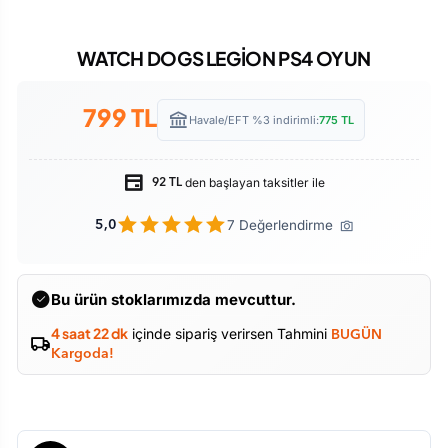
WATCH DOGS LEGİON PS4 OYUN
799
TL
Havale/EFT %3 indirimli:
775
TL
den başlayan taksitler ile
92 TL
7 Değerlendirme
5,0
Bu ürün stoklarımızda mevcuttur.
4 saat 22 dk
içinde sipariş verirsen Tahmini
BUGÜN
Kargoda!