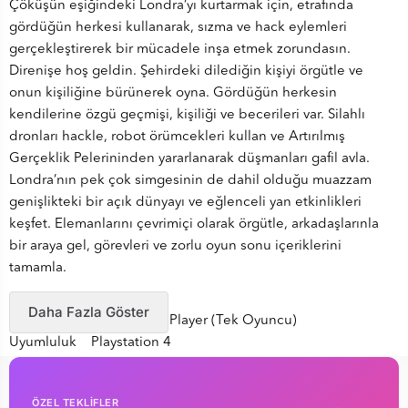
Çöküşün eşiğindeki Londra’yı kurtarmak için, etrafında
gördüğün herkesi kullanarak, sızma ve hack eylemleri
gerçekleştirerek bir mücadele inşa etmek zorundasın.
Direnişe hoş geldin. Şehirdeki dilediğin kişiyi örgütle ve
onun kişiliğine bürünerek oyna. Gördüğün herkesin
kendilerine özgü geçmişi, kişiliği ve becerileri var. Silahlı
dronları hackle, robot örümcekleri kullan ve Artırılmış
Gerçeklik Pelerininden yararlanarak düşmanları gafil avla.
Londra’nın pek çok simgesinin de dahil olduğu muazzam
genişlikteki bir açık dünyayı ve eğlenceli yan etkinlikleri
keşfet. Elemanlarını çevrimiçi olarak örgütle, arkadaşlarınla
bir araya gel, görevleri ve zorlu oyun sonu içeriklerini
tamamla.
Oyun Türü Aksiyon
Daha Fazla Göster
Oyuncu Desteği Single Player (Tek Oyuncu)
Uyumluluk Playstation 4
Yaş Genel
ÖZEL TEKLİFLER