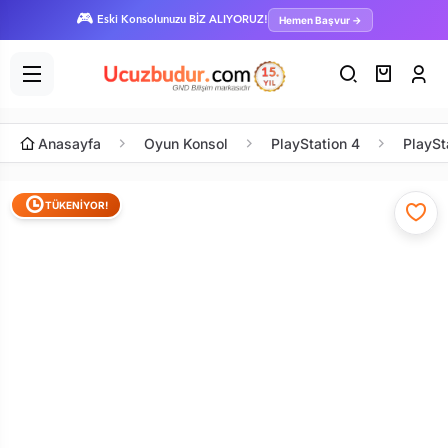
🎮
Hemen Başvur →
Eski Konsolunuzu BİZ ALIYORUZ!
Anasayfa
Oyun Konsol
PlayStation 4
PlaySt
TÜKENİYOR!