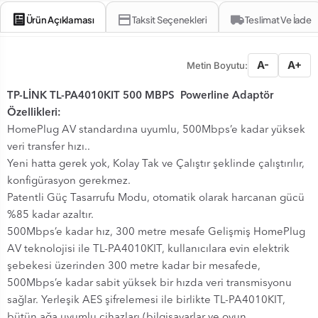
Ürün Açıklaması
Taksit Seçenekleri
Teslimat Ve İade
A-
A+
Metin Boyutu:
TP-LİNK TL-PA4010KIT 500 MBPS Powerline Adaptör
Özellikleri:
HomePlug AV standardına uyumlu, 500Mbps’e kadar yüksek
veri transfer hızı..
Yeni hatta gerek yok, Kolay Tak ve Çalıştır şeklinde çalıştırılır,
konfigürasyon gerekmez.
Patentli Güç Tasarrufu Modu, otomatik olarak harcanan gücü
%85 kadar azaltır.
500Mbps’e kadar hız, 300 metre mesafe Gelişmiş HomePlug
AV teknolojisi ile TL-PA4010KIT, kullanıcılara evin elektrik
şebekesi üzerinden 300 metre kadar bir mesafede,
500Mbps’e kadar sabit yüksek bir hızda veri transmisyonu
sağlar. Yerleşik AES şifrelemesi ile birlikte TL-PA4010KIT,
bütün ağa uyumlu cihazları (bilgisayarlar ve oyun