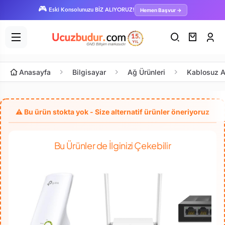
🎮
Hemen Başvur →
Eski Konsolunuzu BİZ ALIYORUZ!
Anasayfa
Bilgisayar
Ağ Ürünleri
Kablosuz A
Bu Ürünler de İlginizi Çekebilir