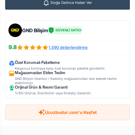
Stoğa Gelince Haber Ver
GND Bilişim
GÜVENLİ SATICI
9.8
1.590 değerlendirme
Özel Korumalı Paketleme
Kargonuz kırılmaya karşı özel korumalı paketle gönderilir.
Mağazamızdan Elden Teslim
GND Bilişim İstanbul / Kadıköy mağazamızdan test ederek teslim
alabilirsiniz.
Orijinal Ürün & Resmi Garanti
%100 Orijinal, Distribütör veya İthalatçı Garantili.
Ucuzbudur.com'u Keşfet