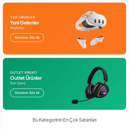
YENİ ÜRÜNLER
Yeni Gelenler
Keşfedin
Ürünlere Göz At
OUTLET FIRSATI
Outlet Ürünler
Son Şans
Ürünlere Göz At
Bu Kategorinin En Çok Satanları