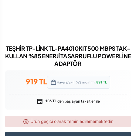
TEŞHİR TP-LİNK TL-PA4010KIT 500 MBPS TAK-
KULLAN %85 ENERJİ̇ TASARRUFLU POWERLİNE
ADAPTÖR
919
TL
Havale/EFT %3 indirimli:
891
TL
den başlayan taksitler ile
106 TL
Ürün geçici olarak temin edilememektedir.