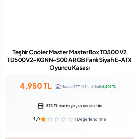
Teşhir Cooler Master MasterBox TD500 V2
TD500V2-KGNN-S00 ARGB Fanlı Siyah E-ATX
Oyuncu Kasası
4,950
TL
Havale/EFT %3 indirimli:
4,801
TL
den başlayan taksitler ile
573 TL
1 Değerlendirme
1,0