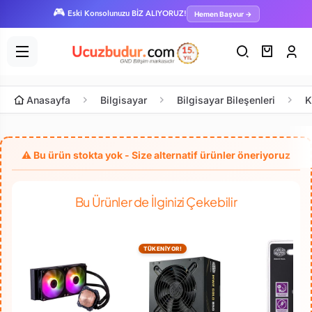
🎮
Hemen Başvur →
Eski Konsolunuzu BİZ ALIYORUZ!
Anasayfa
Bilgisayar
Bilgisayar Bileşenleri
K
Bu Ürünler de İlginizi Çekebilir
TÜKENİYOR!