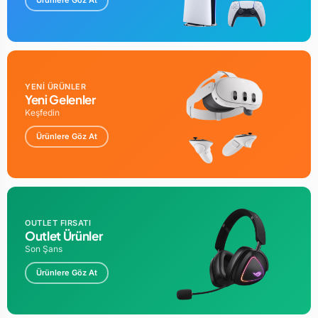
Masaüstü
Desteklenen Anakart
Micro ATX
Kasa Türü
Orta Bilgisayar Kasası
YENİ ÜRÜNLER
Güç Kaynağı Montaj Türü
Yeni Gelenler
Üst Montaj
Keşfedin
Soğutma Yöntemi
Ürünlere Göz At
Hava
Fan boyutu
120 Milimetre
Toplam Genişletme Yuvası Miktarı
6
OUTLET FIRSATI
Toplam USB 2.0 Bağlantı Noktası
Outlet Ürünler
2
Son Şans
Toplam USB Bağlantı Noktası
Ürünlere Göz At
1
Özellikleri
Dahili Fan, RGB aydınlatma, Toz filtresi