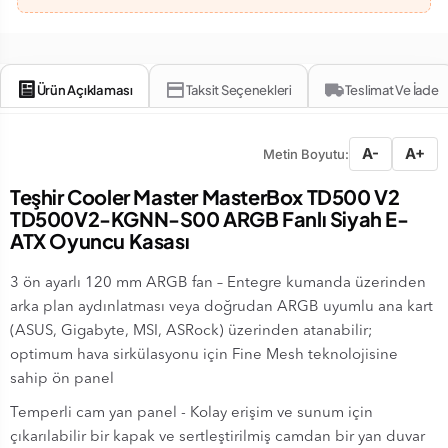
Ürün Açıklaması
Taksit Seçenekleri
Teslimat Ve İade
A-
A+
Metin Boyutu:
Teşhir Cooler Master MasterBox TD500 V2
TD500V2-KGNN-S00 ARGB Fanlı Siyah E-
ATX Oyuncu Kasası
3 ön ayarlı 120 mm ARGB fan – Entegre kumanda üzerinden
arka plan aydınlatması veya doğrudan ARGB uyumlu ana kart
(ASUS, Gigabyte, MSI, ASRock) üzerinden atanabilir;
optimum hava sirkülasyonu için Fine Mesh teknolojisine
sahip ön panel
Temperli cam yan panel - Kolay erişim ve sunum için
çıkarılabilir bir kapak ve sertleştirilmiş camdan bir yan duvar