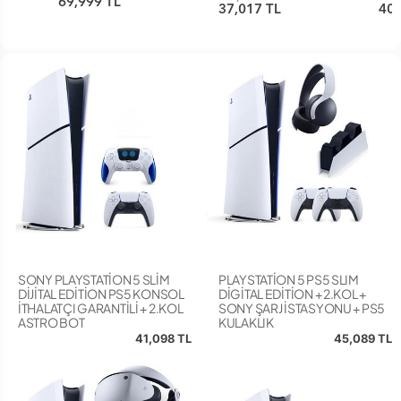
69,999 TL
GARANTİLİ)
37,017 TL
40,
SONY PLAYSTATİON 5 SLİM
PLAYSTATİON 5 PS5 SLIM
DİJİTAL EDİTİON PS5 KONSOL
DİGİTAL EDİTİON + 2.KOL +
İTHALATÇI GARANTİLİ + 2.KOL
SONY ŞARJ İSTASYONU + PS5
ASTRO BOT
KULAKLIK
41,098 TL
45,089 TL