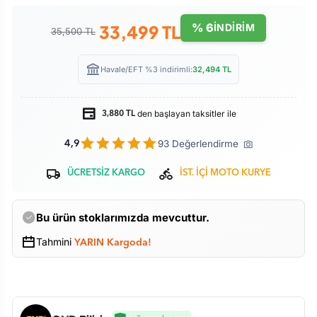
% 6
33,499
TL
İNDİRİM
35,500 TL
Havale/EFT %3 indirimli:
32,494
TL
den başlayan taksitler ile
3,880 TL
93 Değerlendirme
4,9
ÜCRETSİZ KARGO
İST. İÇİ MOTO KURYE
Bu ürün stoklarımızda mevcuttur.
Tahmini
YARIN Kargoda!