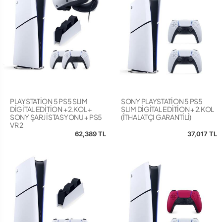
PLAYSTATİON 5 PS5 SLIM
SONY PLAYSTATİON 5 PS5
DİGİTAL EDİTİON + 2.KOL +
SLIM DİGİTAL EDİTİON + 2.KOL
SONY ŞARJ İSTASYONU + PS5
(İTHALATÇI GARANTİLİ)
VR 2
62,389 TL
37,017 TL