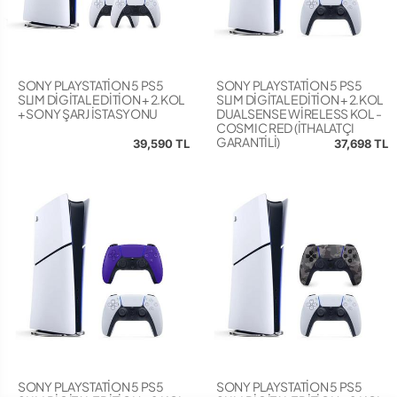
SONY PLAYSTATİON 5 PS5
SONY PLAYSTATİON 5 PS5
SLIM DİGİTAL EDİTİON + 2.KOL
SLIM DİGİTAL EDİTİON + 2.KOL
+ SONY ŞARJ İSTASYONU
DUALSENSE WİRELESS KOL -
COSMIC RED (İTHALATÇI
GARANTİLİ)
39,590 TL
37,698 TL
SONY PLAYSTATİON 5 PS5
SONY PLAYSTATİON 5 PS5