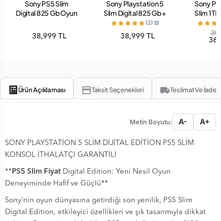
Sony PS5 Slim
Sony Playstation 5
Sony Pla
Digital 825 Gb Oyun
Slim Digital 825 Gb +
Slim 1 TB
Konsolu (Bilkom
Fortnite v2 Bundle
Konsolu 
(2)
Garantili)
PS5 Oyun Konsolu
Gara
39,
38,999 TL
38,999 TL
36,
Ürün Açıklaması
Taksit Seçenekleri
Teslimat Ve İade
A-
A+
Metin Boyutu:
SONY PLAYSTATİON 5 SLİM DİJİTAL EDİTİON PS5 SLİM
KONSOL İTHALATÇI GARANTİLİ
**
PS5 Slim Fiyat
Digital Edition: Yeni Nesil Oyun
Deneyiminde Hafif ve Güçlü**
Sony'nin oyun dünyasına getirdiği son yenilik, PS5 Slim
Digital Edition, etkileyici özellikleri ve şık tasarımıyla dikkat