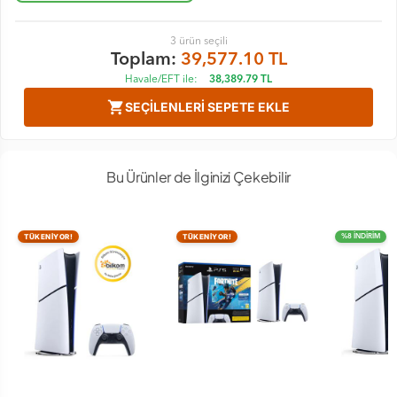
3
ürün seçili
Toplam:
39,577.10
TL
Havale/EFT ile:
38,389.79
TL
shopping_cart
SEÇILENLERI SEPETE EKLE
Bu Ürünler de İlginizi Çekebilir
TÜKENİYOR!
TÜKENİYOR!
%8 İNDİRİM