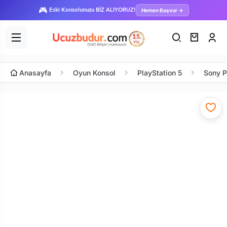
🎮
Hemen Başvur →
Eski Konsolunuzu BİZ ALIYORUZ!
Anasayfa
Oyun Konsol
PlayStation 5
Sony P