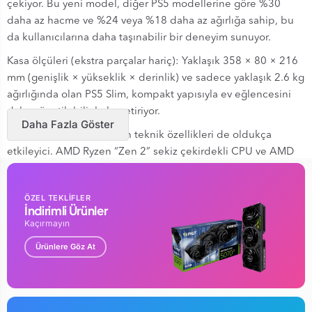
çekiyor. Bu yeni model, diğer PS5 modellerine göre %30
daha az hacme ve %24 veya %18 daha az ağırlığa sahip, bu
da kullanıcılarına daha taşınabilir bir deneyim sunuyor.
Kasa ölçüleri (ekstra parçalar hariç): Yaklaşık 358 × 80 × 216
mm (genişlik × yükseklik × derinlik) ve sadece yaklaşık 2.6 kg
ağırlığında olan PS5 Slim, kompakt yapısıyla ev eğlencesini
daha yönetilebilir hale getiriyor.
Daha Fazla Göster
PS5 Slim Digital Edition'ın teknik özellikleri de oldukça
etkileyici. AMD Ryzen “Zen 2” sekiz çekirdekli CPU ve AMD
Radeon RDNA 2 tabanlı grafik motoru, Işın İzleme
Hızlandırma özellikleriyle birleşerek oyun deneyimini bir üst
ÖZEL TEKLİFLER
seviyeye taşıyor. 16GB GDDR6 sistem belleği ve 825 GB SSD
İndirimli Ürünler
depolama alanı, hızlı ve akıcı bir performans sağlıyor.
Kaçırmayın
Oyun severler için ses kalitesi de göz ardı edilmedi. 3D
Ürünlere Göz At
AudioTech teknolojisi, oyunculara daha immersif bir ses
deneyimi sunuyor.
PS5 Slim Digital Edition'ın bağlantı noktaları da düşünülmüş