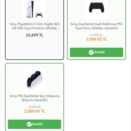
Sony Playstation 5 Slim Digital 825
Sony DualSense Siyah Kablosuz PS5
GB SSD Oyun Konsolu (ithalatçı
Oyun Kolu (ithalatçı Garantili)
Garantili)
33,499 TL
4,199
TL
3,989.05
TL
check_circle
Seçildi
Sony PS5 DualSense Şarj İstasyonu
(Bilkom Garantili)
2,199
TL
2,089.05
TL
check_circle
Seçildi