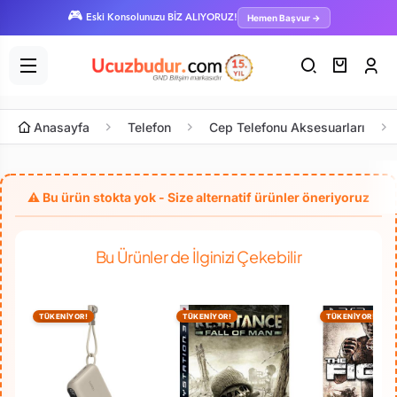
🎮
Hemen Başvur →
Eski Konsolunuzu BİZ ALIYORUZ!
Anasayfa
Telefon
Cep Telefonu Aksesuarları
Bu Ürünler de İlginizi Çekebilir
TÜKENİYOR!
TÜKENİYOR!
TÜKENİYOR!