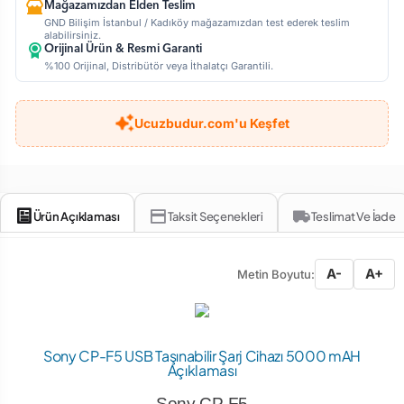
Mağazamızdan Elden Teslim
GND Bilişim İstanbul / Kadıköy mağazamızdan test ederek teslim
alabilirsiniz.
Orijinal Ürün & Resmi Garanti
%100 Orijinal, Distribütör veya İthalatçı Garantili.
Ucuzbudur.com'u Keşfet
Ürün Açıklaması
Taksit Seçenekleri
Teslimat Ve İade
A-
A+
Metin Boyutu:
Sony CP-F5 USB Taşınabilir Şarj Cihazı 5000 mAH
Açıklaması
Sony CP-F5