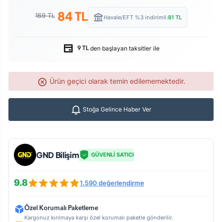
84
TL
169 TL
Havale/EFT %3 indirimli:
81
TL
den başlayan taksitler ile
9 TL
Ürün geçici olarak temin edilememektedir.
Stoğa Gelince Haber Ver
GND Bilişim
GÜVENLİ SATICI
9.8
1.590 değerlendirme
Özel Korumalı Paketleme
Kargonuz kırılmaya karşı özel korumalı paketle gönderilir.