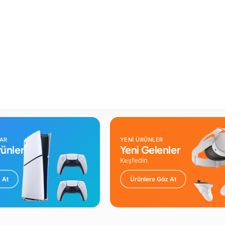
LAR
YENİ ÜRÜNLER
ünler
Yeni Gelenler
Keşfedin
 At
Ürünlere Göz At