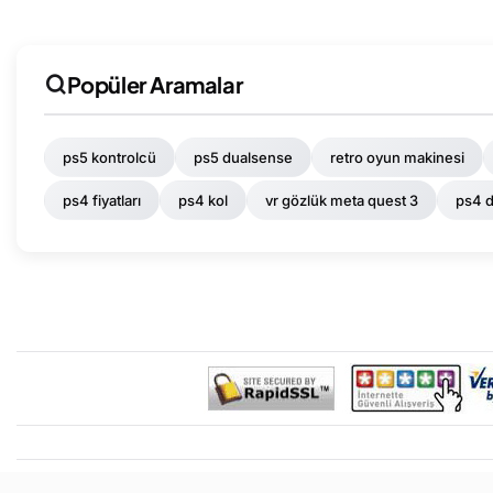
Popüler Aramalar
ps5 kontrolcü
ps5 dualsense
retro oyun makinesi
ps4 fiyatları
ps4 kol
vr gözlük meta quest 3
ps4 