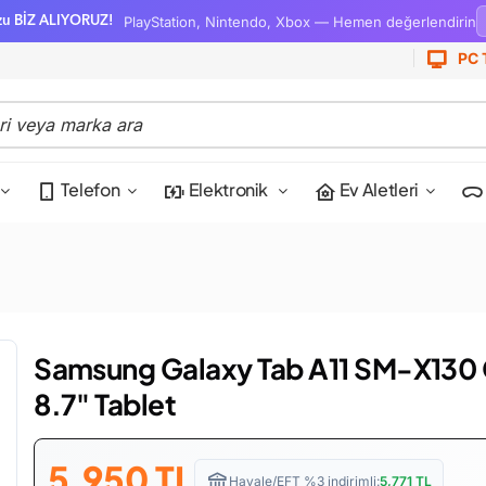
PlayStation, Nintendo, Xbox — Hemen değerlendirin
zu BİZ ALIYORUZ!
PC 
Telefon
Elektronik
Ev Aletleri
Samsung Galaxy Tab A11 SM-X130 
8.7" Tablet
5,950
TL
Havale/EFT %3 indirimli:
5,771
TL