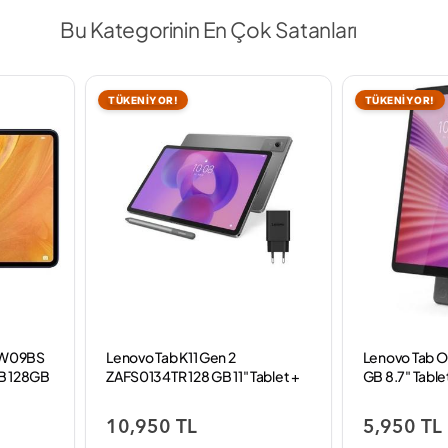
Bu Kategorinin En Çok Satanları
TÜKENİYOR!
TÜKENİYOR!
-W09BS
Lenovo Tab K11 Gen 2
Lenovo Tab O
B 128GB
ZAFS0134TR 128 GB 11" Tablet +
GB 8.7" Table
Kalem
10,950 TL
5,950 TL