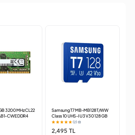
GB 3200 MHz CL22
Samsung T7 MB-MB128T/WW
Sa
AB1-CWE DDR4
Class 10 UHS-I U3 V30 128 GB
SO
am
Micro SD Kart
DD
(2)
2,495 TL
2,