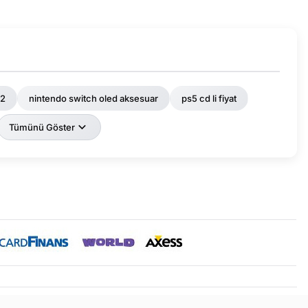
 2
nintendo switch oled aksesuar
ps5 cd li fiyat
Tümünü Göster