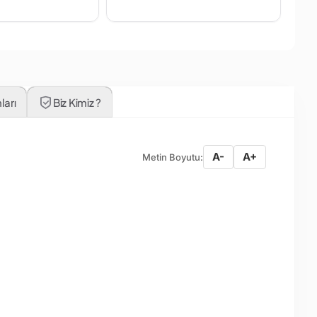
ları
Biz Kimiz ?
A-
A+
Metin Boyutu: