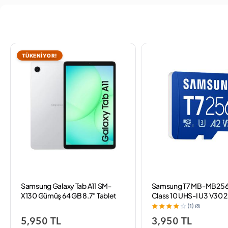
TÜKENİYOR!
Samsung Galaxy Tab A11 SM-
Samsung T7 MB-MB25
X130 Gümüş 64 GB 8.7" Tablet
Class 10 UHS-I U3 V30 
Micro SD Kart
(1)
5,950 TL
3,950 TL