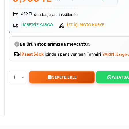
den başlayan taksitler ile
689 TL
ÜCRETSİZ KARGO
İST. İÇİ MOTO KURYE
Bu ürün stoklarımızda mevcuttur.
19 saat 56 dk
içinde sipariş verirsen Tahmini
YARIN Kargo
SEPETE EKLE
WHATSA