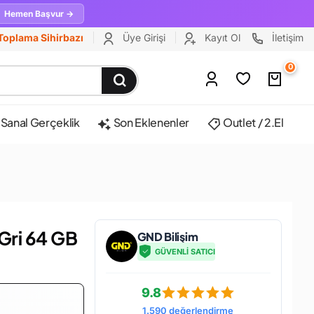
Hemen Başvur →
Toplama Sihirbazı
Üye Girişi
Kayıt Ol
İletişim
0
Sanal Gerçeklik
Son Eklenenler
Outlet / 2.El
Gri 64 GB
GND Bilişim
GÜVENLİ SATICI
9.8
1.590 değerlendirme