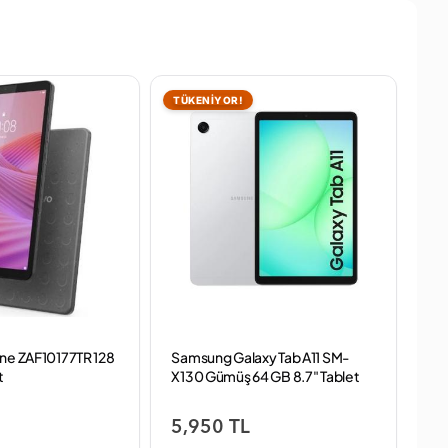
TÜKENİYOR!
ne ZAF10177TR 128
Samsung Galaxy Tab A11 SM-
Wa
t
X130 Gümüş 64 GB 8.7" Tablet
N G
5,950 TL
3,