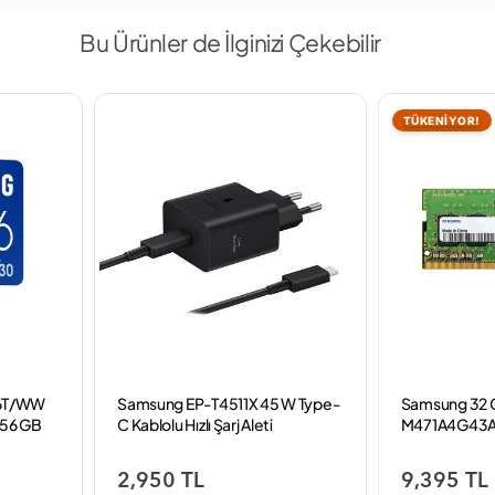
Bu Ürünler de İlginizi Çekebilir
TÜKENİYOR!
6T/WW
Samsung EP-T4511X 45 W Type-
Samsung 32 
256 GB
C Kablolu Hızlı Şarj Aleti
M471A4G43
Notebook R
2,950 TL
9,395 TL