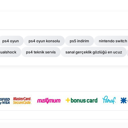
ps4 oyun
ps4 oyun konsolu
ps5 indirim
nintendo switch
dualshock
ps4 teknik servis
sanal gerçeklik gözlüğü en ucuz