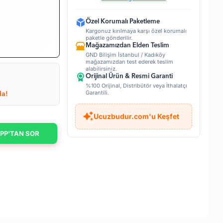
Özel Korumalı Paketleme
Kargonuz kırılmaya karşı özel korumalı
paketle gönderilir.
Mağazamızdan Elden Teslim
GND Bilişim İstanbul / Kadıköy
mağazamızdan test ederek teslim
alabilirsiniz.
Orijinal Ürün & Resmi Garanti
%100 Orijinal, Distribütör veya İthalatçı
Garantili.
da!
Ucuzbudur.com'u Keşfet
PP'TAN SOR