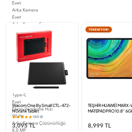
Evet
Arka Kamera
Evet
Arka Kamera Sayısı
TÜKENİYOR!
1
Ön Kamera Çözünürlüğü
5.0 MP
Ekran Boyutu
8.7 inç
Ekran Çözünürlüğü
1340x800 px
Otomatik Odaklama
Evet
Type-C
Evet
Wacom One By Small CTL-472-
TEŞHİR HUAWEİ MARX
Ekran Yenileme Hızı
N Grafik Tablet
MATEPAD PRO 10.8'' 6G
TABLET
90 Hz
(40)
Arka Kamera Çözünürlüğü
3,095 TL
8,999 TL
8.0 MP