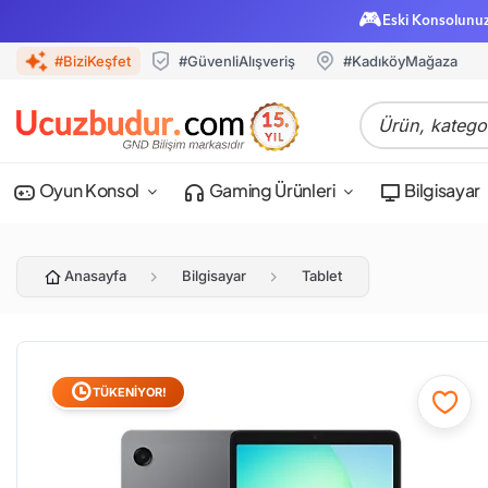
🎮
Eski Konsolunu
#BiziKeşfet
#GüvenliAlışveriş
#KadıköyMağaza
Oyun Konsol
Gaming Ürünleri
Bilgisayar
Anasayfa
Bilgisayar
Tablet
TÜKENİYOR!