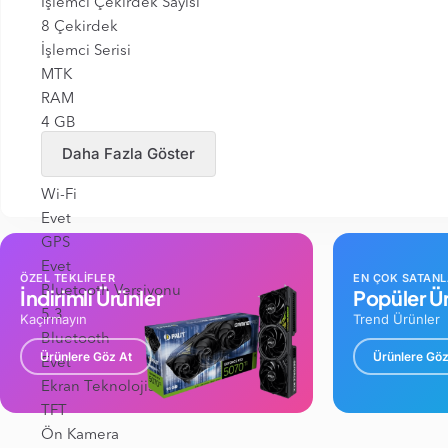
İşlemci Çekirdek Sayısı
8 Çekirdek
İşlemci Serisi
MTK
RAM
4 GB
Arttırılabilir Hafıza
Daha Fazla Göster
Evet
Wi-Fi
Evet
GPS
Evet
ÖZEL TEKLİFLER
EN ÇOK SATAN
Bluetooth Versiyonu
İndirimli Ürünler
Popüler Ür
5.3
Kaçırmayın
Trend Ürünler
Bluetooth
Ürünlere Göz At
Ürünlere Göz
Evet
Ekran Teknolojisi
TFT
Ön Kamera