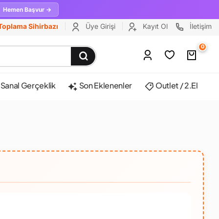
Hemen Başvur →
Toplama Sihirbazı
Üye Girişi
Kayıt Ol
İletişim
0
Sanal Gerçeklik
Son Eklenenler
Outlet / 2.El