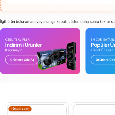
İlgili ürün bulunamadı veya satışa kapalı. Lütfen daha sonra tekrar d
ÖZEL TEKLİFLER
EN ÇOK SATAN
İndirimli Ürünler
Popüler Ür
Kaçırmayın
Trend Ürünler
Ürünlere Göz At
Ürünlere Göz
TÜKENİYOR!