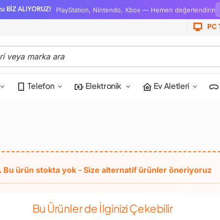
PlayStation, Nintendo, Xbox — Hemen değerlendirin
zu BİZ ALIYORUZ!
PC 
Telefon
Elektronik
Ev Aletleri
Bu Ürünler de İlginizi Çekebilir