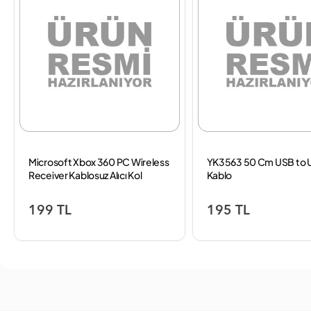
Microsoft Xbox 360 PC Wireless
YK3563 50 Cm USB to 
Receiver Kablosuz Alıcı Kol
Kablo
Aparat
199 TL
195 TL