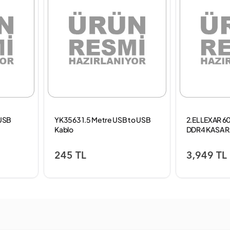
USB
YK3563 1.5 Metre USB to USB
2.EL LEXAR 
Kablo
DDR4 KASA 
245 TL
3,949 TL