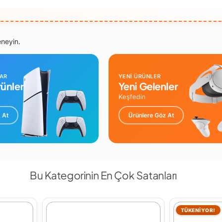
eneyin.
LAR
YENİ ÜRÜNLER
ünler
Yeni Gelenler
Keşfedin
 At
Ürünlere Göz At
Bu Kategorinin En Çok Satanları
TÜKENİYOR!