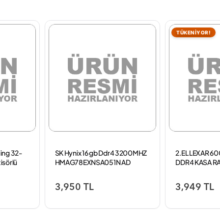
TÜKENİYOR!
ing 32-
SK Hynix 16 gb Ddr4 3200MHZ
2.EL LEXAR 6
isörlü
HMAG78EXNSA051N AD
DDR4 KASA R
Notebook Ram
3,950 TL
3,949 TL