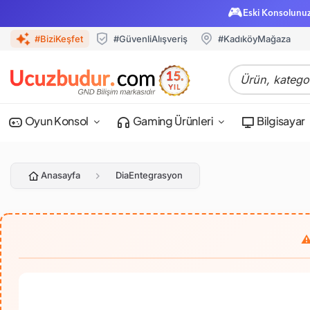
🎮
Eski Konsolunu
#BiziKeşfet
#GüvenliAlışveriş
#KadıköyMağaza
Oyun Konsol
Gaming Ürünleri
Bilgisayar
Anasayfa
DiaEntegrasyon