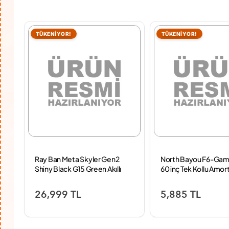
TÜKENİYOR!
TÜKENİYOR!
Ray Ban Meta Skyler Gen2
North Bayou F6-Gam
Shiny Black G15 Green Akıllı
60 inç Tek Kollu Amort
Gözlük
Monitör Standı
26,999 TL
5,885 TL