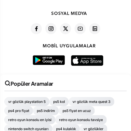
SOSYAL MEDYA
MOBIL UYGULAMALAR
Popüler Aramalar
vr gözlük playstation 5
ps5 kol
vr gözlük meta quest 3
ps4 pro fiyat
ps5 indirim
ps5 fiyat en ucuz
retro oyun konsolu en iyisi
retro oyun konsolu tavsiye
nintendo switch oyunları
ps4 kulaklık
vr gözlükler