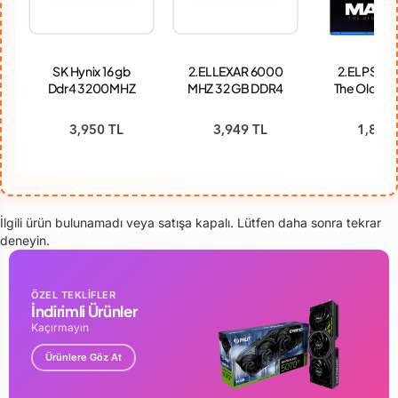
SK Hynix 16 gb
2.EL LEXAR 6000
2.EL PS5 M
Ddr4 3200MHZ
MHZ 32 GB DDR4
The Old Co
HMAG78EXNSA051N
KASA RAM
Oyun
AD Notebook
3,950 TL
3,949 TL
1,849 
Ram
İlgili ürün bulunamadı veya satışa kapalı. Lütfen daha sonra tekrar
deneyin.
ÖZEL TEKLİFLER
İndirimli Ürünler
Kaçırmayın
Ürünlere Göz At