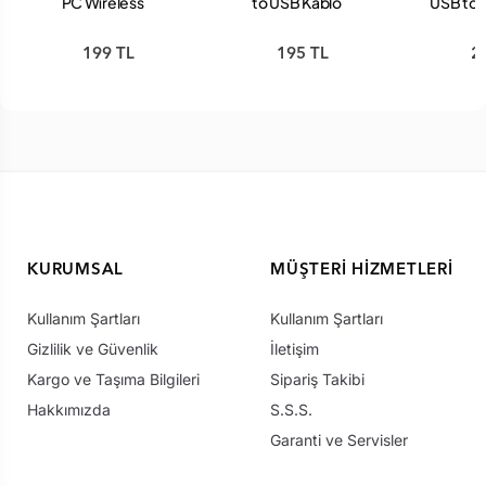
PC Wireless
to USB Kablo
USB to 
Receiver Kablosuz
Alıcı Kol Aparat
199 TL
195 TL
2
KURUMSAL
MÜŞTERI HIZMETLERI
Kullanım Şartları
Kullanım Şartları
Gizlilik ve Güvenlik
İletişim
Kargo ve Taşıma Bilgileri
Sipariş Takibi
Hakkımızda
S.S.S.
Garanti ve Servisler