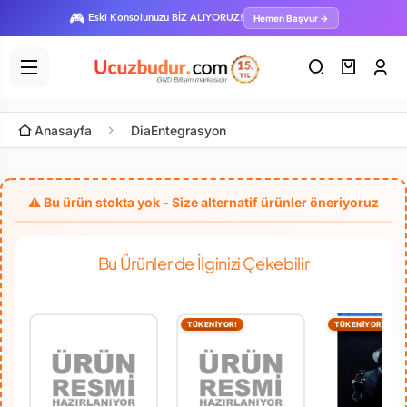
🎮
Hemen Başvur →
Eski Konsolunuzu BİZ ALIYORUZ!
Anasayfa
DiaEntegrasyon
Bu Ürünler de İlginizi Çekebilir
TÜKENİYOR!
TÜKENİYOR!