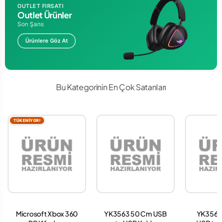
OUTLET FIRSATI
Outlet Ürünler
Son Şans
Ürünlere Göz At
Bu Kategorinin En Çok Satanları
TÜKENİYOR!
Microsoft Xbox 360
YK3563 50 Cm USB
YK3563 