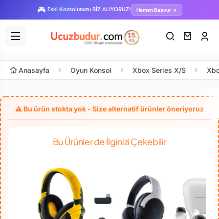
🎮
Hemen Başvur →
Eski Konsolunuzu BİZ ALIYORUZ!
Anasayfa
Oyun Konsol
Xbox Series X/S
Xbo
Bu Ürünler de İlginizi Çekebilir