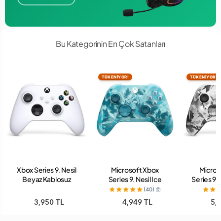
Bu Kategorinin En Çok Satanları
TÜKENİYOR!
TÜKENİYOR!
Xbox Series 9. Nesil
Microsoft Xbox
Micros
Beyaz Kablosuz
Series 9. Nesil Ice
Series 9.
Oyun Kolu
Breaker Special
Breake
(40)
(Microsoft Türkiye
Edition Kablosuz
Edition
3,950 TL
4,949 TL
5,
Garantili)
Oyun Kolu
Oyu
(Microsoft Türkiye