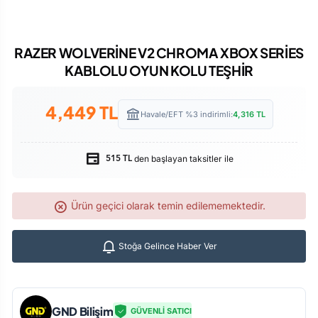
RAZER WOLVERİNE V2 CHROMA XBOX SERİES
KABLOLU OYUN KOLU TEŞHİR
4,449
TL
Havale/EFT %3 indirimli:
4,316
TL
den başlayan taksitler ile
515 TL
Ürün geçici olarak temin edilememektedir.
Stoğa Gelince Haber Ver
GND Bilişim
GÜVENLİ SATICI