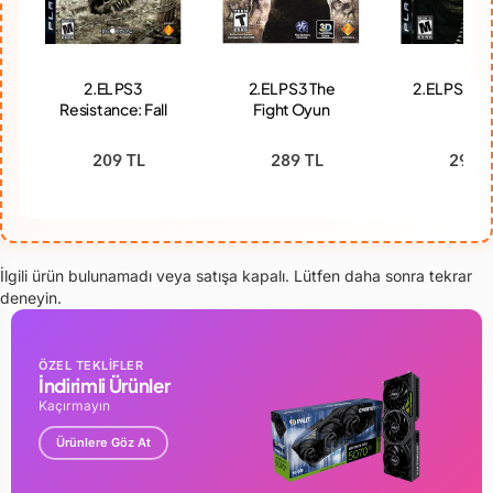
2.EL PS3
2.EL PS3 The
2.EL PS3 Ki
Resistance: Fall
Fight Oyun
2
Of Man Oyun
209 TL
289 TL
294 T
İlgili ürün bulunamadı veya satışa kapalı. Lütfen daha sonra tekrar
deneyin.
ÖZEL TEKLİFLER
İndirimli Ürünler
Kaçırmayın
Ürünlere Göz At