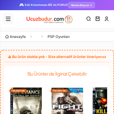
🎮
Hemen Başvur →
Eski Konsolunuzu BİZ ALIYORUZ!
Anasayfa
PSP Oyunları
Bu Ürünler de İlginizi Çekebilir
TÜKENİYOR!
TÜKENİYOR!