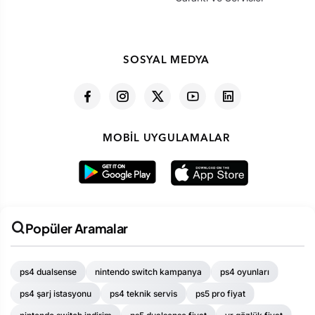
SOSYAL MEDYA
MOBIL UYGULAMALAR
Popüler Aramalar
ps4 dualsense
nintendo switch kampanya
ps4 oyunları
ps4 şarj istasyonu
ps4 teknik servis
ps5 pro fiyat