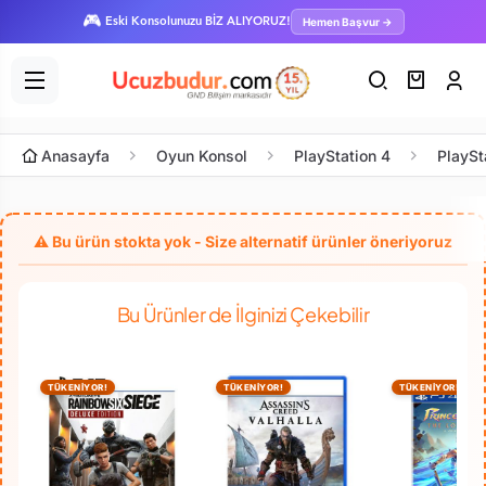
🎮
Hemen Başvur →
Eski Konsolunuzu BİZ ALIYORUZ!
Anasayfa
Oyun Konsol
PlayStation 4
PlaySt
Bu Ürünler de İlginizi Çekebilir
TÜKENİYOR!
TÜKENİYOR!
TÜKENİYOR!