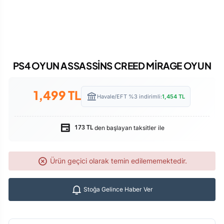
PS4 OYUN ASSASSİNS CREED MİRAGE OYUN
1,499
TL
Havale/EFT %3 indirimli:
1,454
TL
den başlayan taksitler ile
173 TL
Ürün geçici olarak temin edilememektedir.
Stoğa Gelince Haber Ver