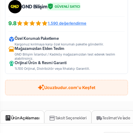
GND Bilişim
GÜVENLİ SATICI
9.8
1.590 değerlendirme
Özel Korumalı Paketleme
Kargonuz kırılmaya karşı özel korumalı paketle gönderilir.
Mağazamızdan Elden Teslim
GND Bilişim İstanbul / Kadıköy mağazamızdan test ederek teslim
alabilirsiniz.
Orijinal Ürün & Resmi Garanti
%100 Orijinal, Distribütör veya İthalatçı Garantili.
Ucuzbudur.com'u Keşfet
Ürün Açıklaması
Taksit Seçenekleri
Teslimat Ve İade