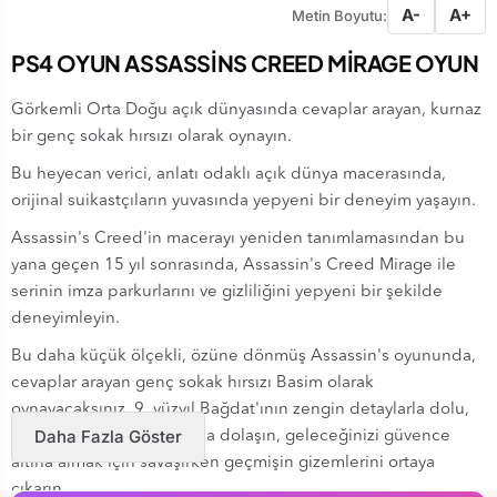
A-
A+
Metin Boyutu:
PS4 OYUN ASSASSİNS CREED MİRAGE OYUN
Görkemli Orta Doğu açık dünyasında cevaplar arayan, kurnaz
bir genç sokak hırsızı olarak oynayın.
Bu heyecan verici, anlatı odaklı açık dünya macerasında,
orijinal suikastçıların yuvasında yepyeni bir deneyim yaşayın.
Assassin's Creed'in macerayı yeniden tanımlamasından bu
yana geçen 15 yıl sonrasında, Assassin's Creed Mirage ile
serinin imza parkurlarını ve gizliliğini yepyeni bir şekilde
deneyimleyin.
Bu daha küçük ölçekli, özüne dönmüş Assassin's oyununda,
cevaplar arayan genç sokak hırsızı Basim olarak
oynayacaksınız. 9. yüzyıl Bağdat'ının zengin detaylarla dolu,
Daha Fazla Göster
etkin ve canlı sokaklarında dolaşın, geleceğinizi güvence
altına almak için savaşırken geçmişin gizemlerini ortaya
çıkarın.