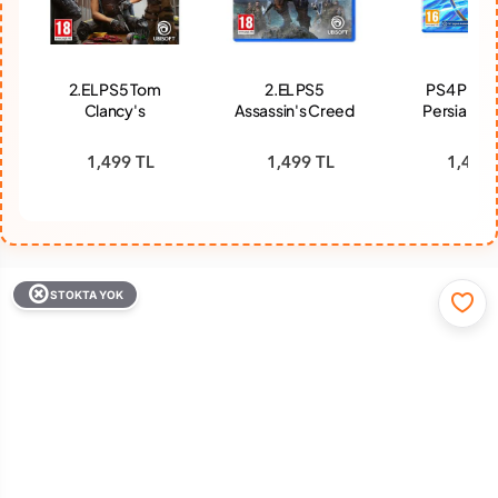
2.EL PS5 Tom
2.EL PS5
PS4 Princ
Clancy's
Assassin's Creed
Persia The
Rainbow Six
Valhalla Oyun
Crown O
Siege Deluxe
1,499 TL
1,499 TL
1,479 
Edition Oyun
STOKTA YOK