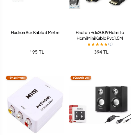
Hadron Aux Kablo 3 Metre
Hadron Hdx2009 Hdmi To
Hdmi Mini Kablo Pvc 1.5M
Siyah
(5)
195 TL
394 TL
TÜKENİYOR!
TÜKENİYOR!