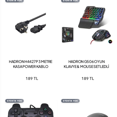
STOKTA YOK
STOKTA YOK
HADRON H4427P 3 METRE
HADRON G506 OYUN
KASA POWER KABLO
KLAVYE & MOUSE SET LEDLİ
Q
189 TL
189 TL
STOKTA YOK
STOKTA YOK