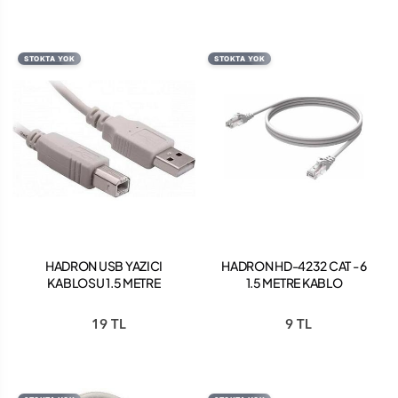
STOKTA YOK
STOKTA YOK
HADRON USB YAZICI
HADRON HD-4232 CAT - 6
KABLOSU 1.5 METRE
1.5 METRE KABLO
19 TL
9 TL