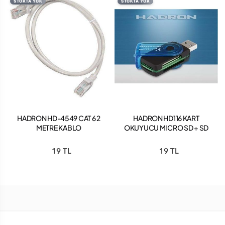
STOKTA YOK
STOKTA YOK
HADRON HD-4549 CAT 6 2
HADRON HD116 KART
METRE KABLO
OKUYUCU MICRO SD + SD
19 TL
19 TL