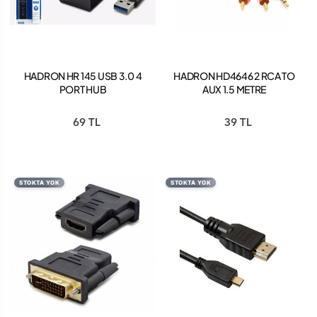
HADRON HR 145 USB 3.0 4
HADRON HD4646 2 RCA TO
PORT HUB
AUX 1.5 METRE
69 TL
39 TL
STOKTA YOK
STOKTA YOK