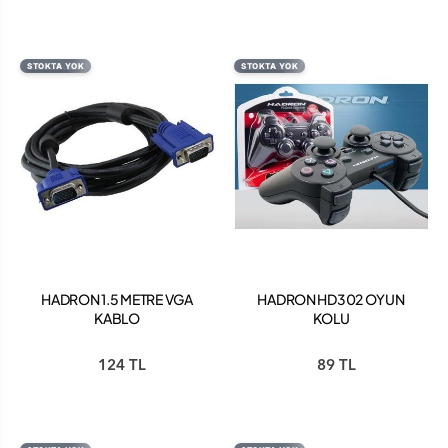
STOKTA YOK
STOKTA YOK
HADRON 1.5 METRE VGA
HADRON HD302 OYUN
KABLO
KOLU
124 TL
89 TL