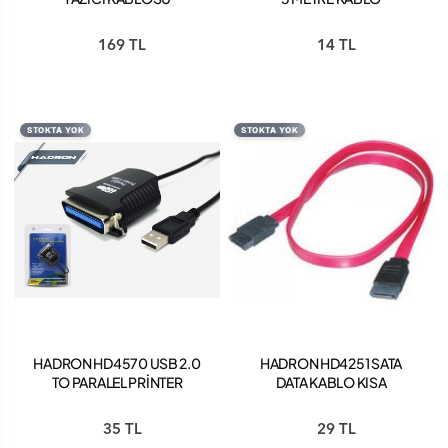
169 TL
14 TL
STOKTA YOK
STOKTA YOK
HADRON HD4570 USB 2.0
HADRON HD4251 SATA
TO PARALEL PRİNTER
DATA KABLO KISA
KABLOSU
35 TL
29 TL