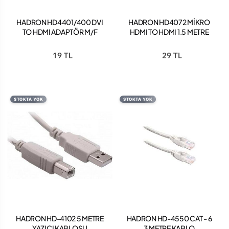
HADRON HD4401/400 DVI
HADRON HD4072 MİKRO
TO HDMI ADAPTÖR M/F
HDMI TO HDMI 1.5 METRE
24+5
19 TL
29 TL
STOKTA YOK
STOKTA YOK
HADRON HD-4102 5 METRE
HADRON HD-4550 CAT - 6
YAZICI KABLOSU
3 METRE KABLO