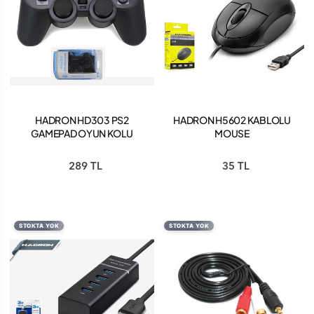
HADRON HD303 PS2
HADRON H5602 KABLOLU
GAMEPAD OYUN KOLU
MOUSE
289 TL
35 TL
STOKTA YOK
STOKTA YOK