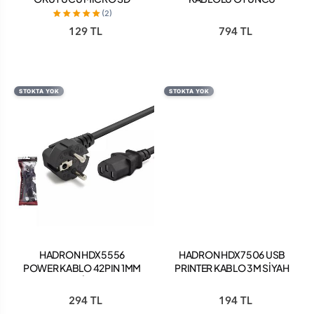
KLAVYE + MOUSE SET
(2)
129 TL
794 TL
STOKTA YOK
STOKTA YOK
HADRON HDX5556
HADRON HDX7506 USB
POWER KABLO 42PIN 1MM
PRINTER KABLO 3M SİYAH
3M SİYAH
294 TL
194 TL