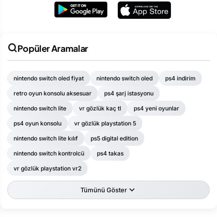
Popüler Aramalar
nintendo switch oled fiyat
nintendo switch oled
ps4 indirim
retro oyun konsolu aksesuar
ps4 şarj istasyonu
nintendo switch lite
vr gözlük kaç tl
ps4 yeni oyunlar
ps4 oyun konsolu
vr gözlük playstation 5
nintendo switch lite kılıf
ps5 digital edition
nintendo switch kontrolcü
ps4 takas
vr gözlük playstation vr2
Tümünü Göster