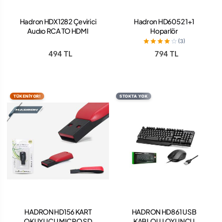
Hadron HDX1282 Çevirici
Hadron HD6052 1+1
Audıo RCA TO HDMI
Hoparlör
(3)
494 TL
794 TL
TÜKENİYOR!
STOKTA YOK
HADRON HD156 KART
HADRON HD861 USB
OKUYUCU MICRO SD
KABLOLU OYUNCU