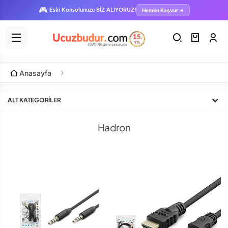
🎮
Hemen Başvur →
Eski Konsolunuzu BİZ ALIYORUZ!
Anasayfa
ALT KATEGORILER
Hadron