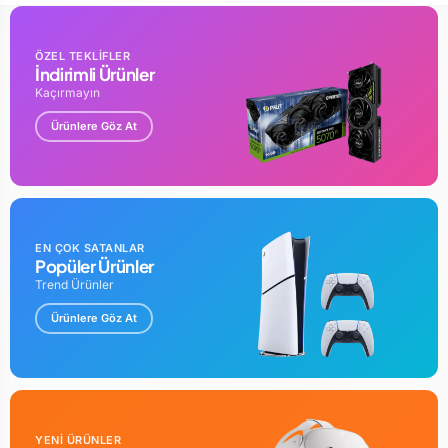
ÖZEL TEKLİFLER
İndirimli Ürünler
Kaçırmayın
Ürünlere Göz At
EN ÇOK SATANLAR
Popüler Ürünler
Trend Ürünler
Ürünlere Göz At
YENİ ÜRÜNLER