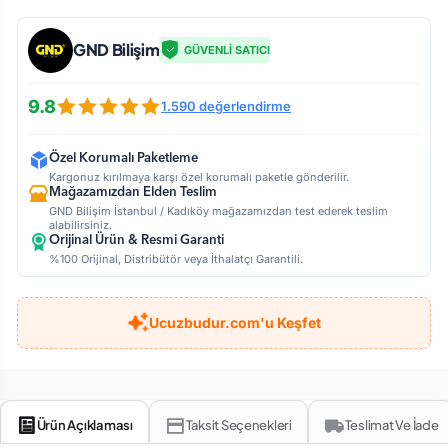
GND Bilişim
GÜVENLİ SATICI
9.8
1.590 değerlendirme
Özel Korumalı Paketleme
Kargonuz kırılmaya karşı özel korumalı paketle gönderilir.
Mağazamızdan Elden Teslim
GND Bilişim İstanbul / Kadıköy mağazamızdan test ederek teslim
alabilirsiniz.
Orijinal Ürün & Resmi Garanti
%100 Orijinal, Distribütör veya İthalatçı Garantili.
Ucuzbudur.com'u Keşfet
Ürün Açıklaması
Taksit Seçenekleri
Teslimat Ve İade