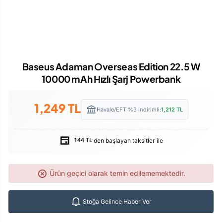
Baseus Adaman Overseas Edition 22.5 W
10000 mAh Hızlı Şarj Powerbank
1,249
TL
Havale/EFT %3 indirimli:
1,212
TL
den başlayan taksitler ile
144 TL
Ürün geçici olarak temin edilememektedir.
Stoğa Gelince Haber Ver