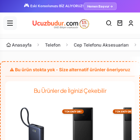
🎮
Hemen Başvur →
Eski Konsolunuzu BİZ ALIYORUZ!
Anasayfa
Telefon
Cep Telefonu Aksesuarları
Bu Ürünler de İlginizi Çekebilir
TÜKENİYOR!
TÜKENİYOR!