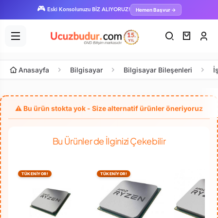
🎮
Hemen Başvur →
Eski Konsolunuzu BİZ ALIYORUZ!
Anasayfa
Bilgisayar
Bilgisayar Bileşenleri
İ
Bu Ürünler de İlginizi Çekebilir
TÜKENİYOR!
TÜKENİYOR!