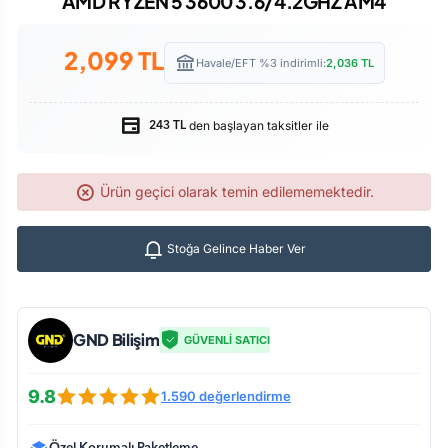
AMD RYZEN 5 3600 3.6/4.2GHZ AM4
2,099
TL
Havale/EFT %3 indirimli:
2,036
TL
den başlayan taksitler ile
243 TL
Ürün geçici olarak temin edilememektedir.
Stoğa Gelince Haber Ver
GND Bilişim
GÜVENLİ SATICI
9.8
1.590 değerlendirme