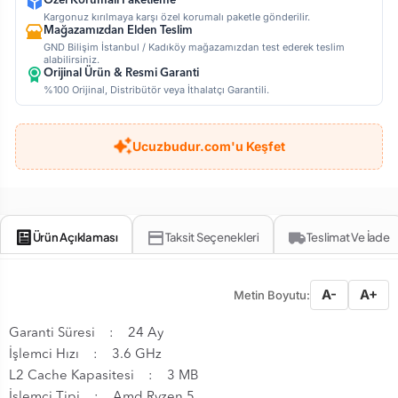
Özel Korumalı Paketleme
Kargonuz kırılmaya karşı özel korumalı paketle gönderilir.
Mağazamızdan Elden Teslim
GND Bilişim İstanbul / Kadıköy mağazamızdan test ederek teslim
alabilirsiniz.
Orijinal Ürün & Resmi Garanti
%100 Orijinal, Distribütör veya İthalatçı Garantili.
Ucuzbudur.com'u Keşfet
Ürün Açıklaması
Taksit Seçenekleri
Teslimat Ve İade
A-
A+
Metin Boyutu:
Garanti Süresi : 24 Ay
İşlemci Hızı : 3.6 GHz
L2 Cache Kapasitesi : 3 MB
İşlemci Tipi : Amd Ryzen 5