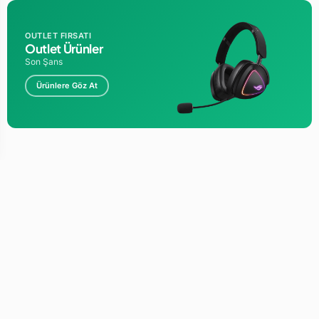
OUTLET FIRSATI
Outlet Ürünler
Son Şans
Ürünlere Göz At
KURUMSAL
MÜŞTERI HIZMETLERI
Kullanım Şartları
Kullanım Şartları
Gizlilik ve Güvenlik
İletişim
Kargo ve Taşıma Bilgileri
Sipariş Takibi