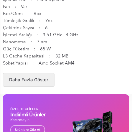
Fan : Var
Box/Oem : Box
Tümleşik Grafik : Yok
Çekirdek Sayısı : 6
İşlemci Aralığı : 3.51 GHz - 4 GHz
Nanometre : 7 nm
Güç Tüketim : 65 W
L3 Cache Kapasitesi : 32 MB
Soket Yapısı : Amd Socket AM4
Daha Fazla Göster
ÖZEL TEKLİFLER
İndirimli Ürünler
Kaçırmayın
Ürünlere Göz At