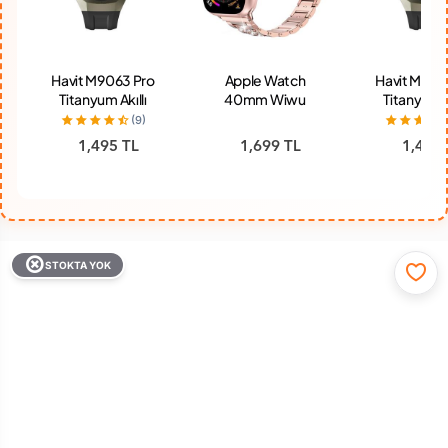
Havit M9063 Pro
Apple Watch
Havit M906
Titanyum Akıllı
40mm Wiwu
Titanyum Ak
Saat
Three Beads Set
Saat
(9)
Auger Metal
1,495 TL
1,699 TL
1,495 
Kordon Rose
Gold
STOKTA YOK