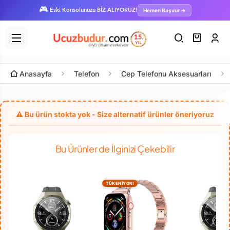
🎮
Hemen Başvur →
Eski Konsolunuzu BİZ ALIYORUZ!
Anasayfa
Telefon
Cep Telefonu Aksesuarları
Bu Ürünler de İlginizi Çekebilir
TÜKENİYOR!