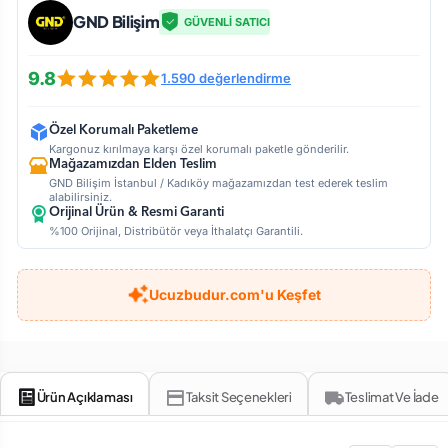
GND Bilişim
GÜVENLİ SATICI
9.8
1.590 değerlendirme
Özel Korumalı Paketleme
Kargonuz kırılmaya karşı özel korumalı paketle gönderilir.
Mağazamızdan Elden Teslim
GND Bilişim İstanbul / Kadıköy mağazamızdan test ederek teslim
alabilirsiniz.
Orijinal Ürün & Resmi Garanti
%100 Orijinal, Distribütör veya İthalatçı Garantili.
Ucuzbudur.com'u Keşfet
Ürün Açıklaması
Taksit Seçenekleri
Teslimat Ve İade