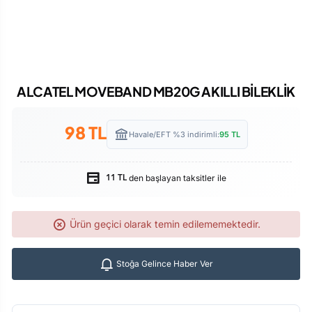
ALCATEL MOVEBAND MB20G AKILLI BİLEKLİK
98
TL
Havale/EFT %3 indirimli:
95
TL
den başlayan taksitler ile
11 TL
Ürün geçici olarak temin edilememektedir.
Stoğa Gelince Haber Ver