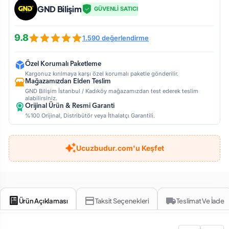
GND Bilişim
GÜVENLİ SATICI
9.8
1.590 değerlendirme
Özel Korumalı Paketleme
Kargonuz kırılmaya karşı özel korumalı paketle gönderilir.
Mağazamızdan Elden Teslim
GND Bilişim İstanbul / Kadıköy mağazamızdan test ederek teslim
alabilirsiniz.
Orijinal Ürün & Resmi Garanti
%100 Orijinal, Distribütör veya İthalatçı Garantili.
Ucuzbudur.com'u Keşfet
Ürün Açıklaması
Taksit Seçenekleri
Teslimat Ve İade