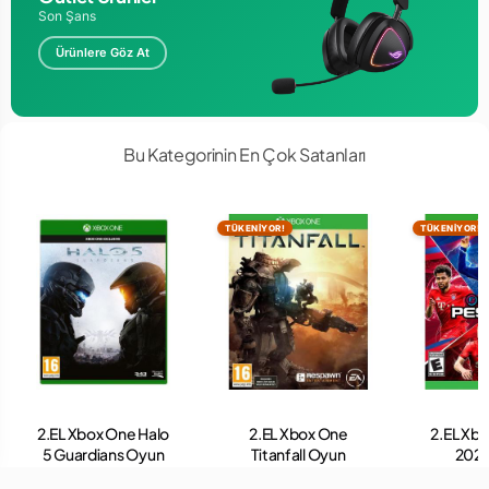
Son Şans
Ürünlere Göz At
Bu Kategorinin En Çok Satanları
TÜKENİYOR!
TÜKENİYOR!
2.EL Xbox One Halo
2.EL Xbox One
2.EL Xb
5 Guardians Oyun
Titanfall Oyun
202