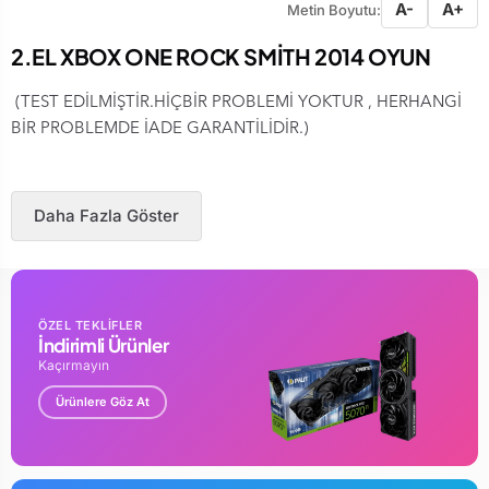
A-
A+
Metin Boyutu:
2.EL XBOX ONE ROCK SMİTH 2014 OYUN
(TEST EDİLMİŞTİR.HİÇBİR PROBLEMİ YOKTUR , HERHANGİ
BİR PROBLEMDE İADE GARANTİLİDİR.)
Daha Fazla Göster
ÖZEL TEKLİFLER
İndirimli Ürünler
Kaçırmayın
Ürünlere Göz At