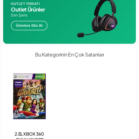
OUTLET FIRSATI
Outlet Ürünler
Son Şans
Ürünlere Göz At
Bu Kategorinin En Çok Satanları
2.EL XBOX 360