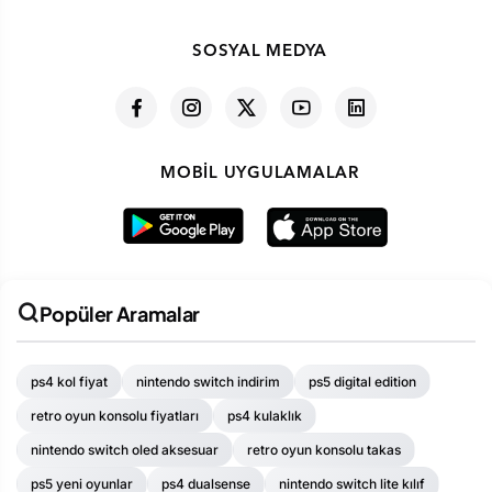
SOSYAL MEDYA
MOBIL UYGULAMALAR
Popüler Aramalar
ps4 kol fiyat
nintendo switch indirim
ps5 digital edition
retro oyun konsolu fiyatları
ps4 kulaklık
nintendo switch oled aksesuar
retro oyun konsolu takas
ps5 yeni oyunlar
ps4 dualsense
nintendo switch lite kılıf