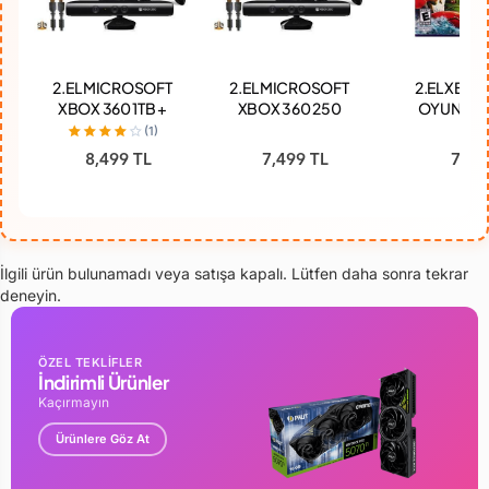
2.EL MICROSOFT
2.EL MICROSOFT
2.EL XBOX
XBOX 360 1TB +
XBOX 360 250
OYUN KIN
2.KOL + JTAG +
GB + 2.KOL +
ADVENTU
(1)
KINECT SENSÖR
JTAG + KINECT
8,499 TL
7,499 TL
79 T
+ 220 ADET OYUN
SENSÖR + 40
YÜKLÜ
ADET OYUN
YÜKLÜ
İlgili ürün bulunamadı veya satışa kapalı. Lütfen daha sonra tekrar
deneyin.
ÖZEL TEKLİFLER
İndirimli Ürünler
Kaçırmayın
Ürünlere Göz At