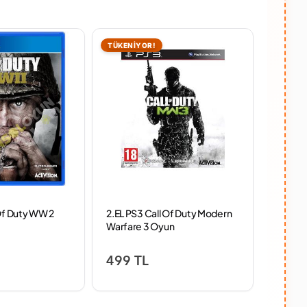
TÜKENİYOR!
TÜKENİ
 Of Duty WW 2
2.EL PS3 Call Of Duty Modern
2.EL PS
Warfare 3 Oyun
Ops Co
499 TL
1,41