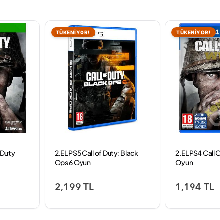
TÜKENİYOR!
TÜKENİYOR!
 Duty
2.EL PS5 Call of Duty: Black
2.EL PS4 Call
Ops 6 Oyun
Oyun
2,199 TL
1,194 TL