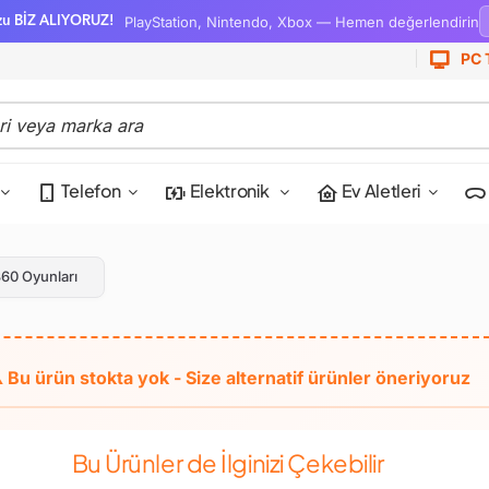
PlayStation, Nintendo, Xbox — Hemen değerlendirin
zu BİZ ALIYORUZ!
PC 
Telefon
Elektronik
Ev Aletleri
60 Oyunları
Bu Ürünler de İlginizi Çekebilir