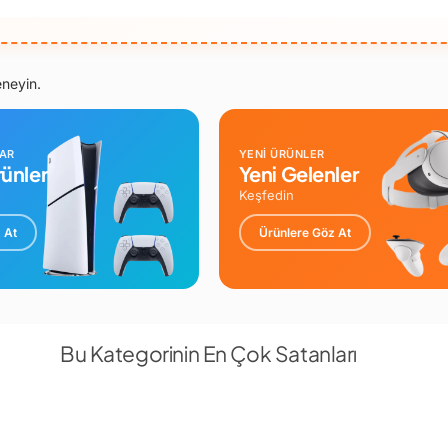
eneyin.
LAR
YENİ ÜRÜNLER
ünler
Yeni Gelenler
Keşfedin
 At
Ürünlere Göz At
Bu Kategorinin En Çok Satanları