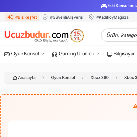
🎮
Eski Konsolunu
#BiziKeşfet
#GüvenliAlışveriş
#KadıköyMağaza
Oyun Konsol
Gaming Ürünleri
Bilgisayar
Anasayfa
Oyun Konsol
Xbox 360
Xbox 3