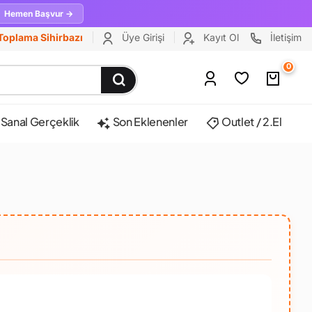
Hemen Başvur →
Toplama Sihirbazı
Üye Girişi
Kayıt Ol
İletişim
0
Sanal Gerçeklik
Son Eklenenler
Outlet / 2.El