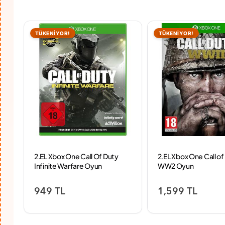
TÜKENİYOR!
TÜKENİYOR!
2.EL Xbox One Call Of Duty
2.EL Xbox One Call of
Infinite Warfare Oyun
WW2 Oyun
949 TL
1,599 TL