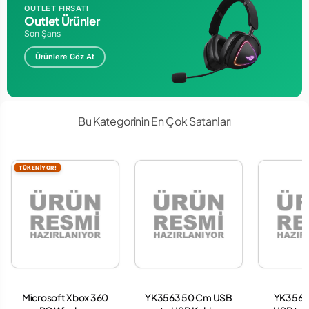
OUTLET FIRSATI
Outlet Ürünler
Son Şans
Ürünlere Göz At
Bu Kategorinin En Çok Satanları
TÜKENİYOR!
Microsoft Xbox 360
YK3563 50 Cm USB
YK3563 