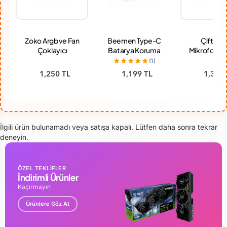
Zoko Argb ve Fan
Beemen Type-C
Çiftli Ka
Çoklayıcı
Batarya Koruma
Mikrofon Ty
Adaptörü Hızlı Şarj
Lightning, 
(1)
Destekli X01
Aux giriş
1,250 TL
1,199 TL
1,369 
İlgili ürün bulunamadı veya satışa kapalı. Lütfen daha sonra tekrar
deneyin.
ÖZEL TEKLİFLER
İndirimli Ürünler
Kaçırmayın
Ürünlere Göz At