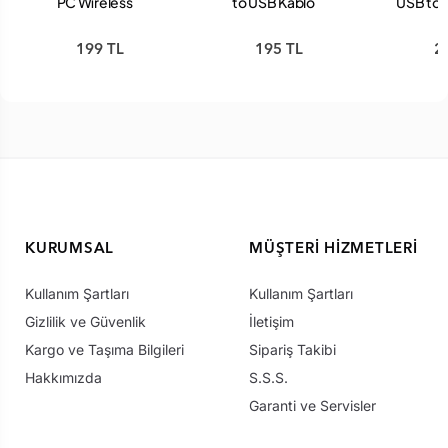
PC Wireless
to USB Kablo
USB to 
Receiver Kablosuz
Alıcı Kol Aparat
199 TL
195 TL
2
KURUMSAL
MÜŞTERI HIZMETLERI
Kullanım Şartları
Kullanım Şartları
Gizlilik ve Güvenlik
İletişim
Kargo ve Taşıma Bilgileri
Sipariş Takibi
Hakkımızda
S.S.S.
Garanti ve Servisler