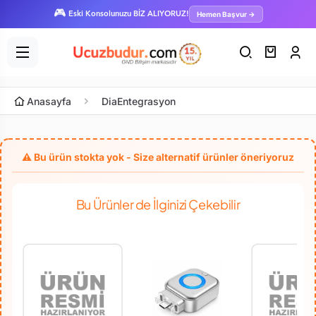
🎮
Hemen Başvur →
Eski Konsolunuzu BİZ ALIYORUZ!
Anasayfa
DiaEntegrasyon
Bu Ürünler de İlginizi Çekebilir