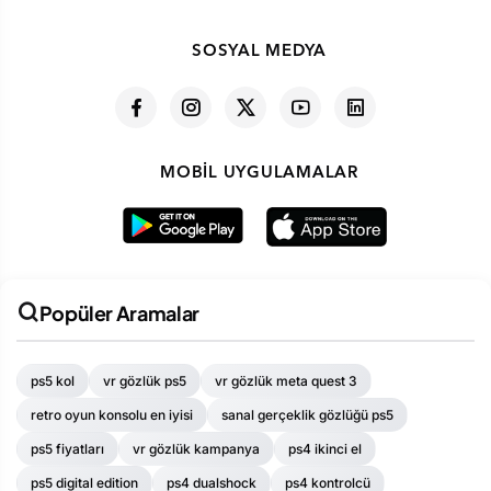
SOSYAL MEDYA
MOBIL UYGULAMALAR
Popüler Aramalar
ps5 kol
vr gözlük ps5
vr gözlük meta quest 3
retro oyun konsolu en iyisi
sanal gerçeklik gözlüğü ps5
ps5 fiyatları
vr gözlük kampanya
ps4 ikinci el
ps5 digital edition
ps4 dualshock
ps4 kontrolcü