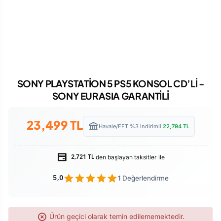
SONY PLAYSTATİON 5 PS5 KONSOL CD’Lİ -
SONY EURASIA GARANTİLİ
23,499
TL
Havale/EFT %3 indirimli:
22,794
TL
den başlayan taksitler ile
2,721 TL
1 Değerlendirme
5,0
Ürün geçici olarak temin edilememektedir.