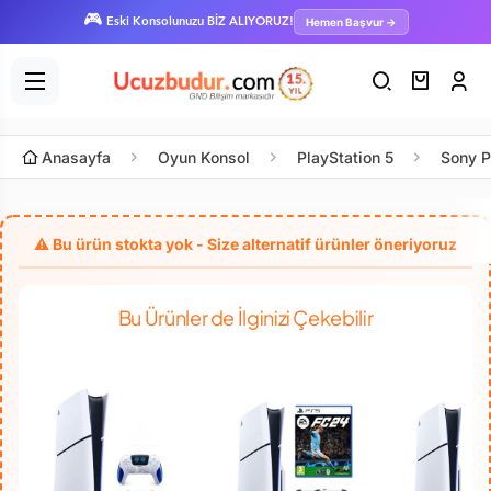
🎮
Hemen Başvur →
Eski Konsolunuzu BİZ ALIYORUZ!
Anasayfa
Oyun Konsol
PlayStation 5
Sony P
Bu Ürünler de İlginizi Çekebilir