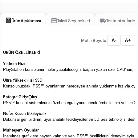
Ürün Açıklaması
Taksit Seçenekleri
Teslimat Ve İade
A-
A+
Metin Boyutu:
PlayStation konsolunun neler yapabileceğini baştan yazan özel CPU'nun, GPU
Konsolunuzdaki PS5™ oyunlarının neredeyse anında yüklenme hızıyla oyun 
PS5™ konsol sistemlerinin özel entegrasyonu, içerik üreticilerinin veriler
Dokunsal geri bildirim, uyarlanabilir tetikleyiciler ve 3D Ses teknolojisi dest
İnanılmaz grafiklere hayran kalın ve yeni PS5™ özelliklerini deneyimleyin.
