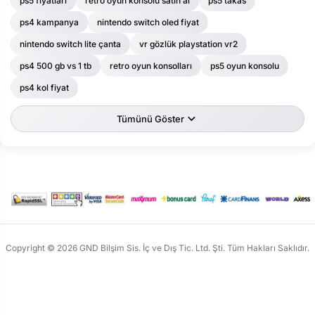
ps5 fiyatları
retro oyun konsolu satın al
ps5 takas
ps4 kampanya
nintendo switch oled fiyat
nintendo switch lite çanta
vr gözlük playstation vr2
ps4 500 gb vs 1 tb
retro oyun konsolları
ps5 oyun konsolu
ps4 kol fiyat
Tümünü Göster
Copyright © 2026 GND Bilşim Sis. İç ve Dış Tic. Ltd. Şti. Tüm Hakları Saklıdır.