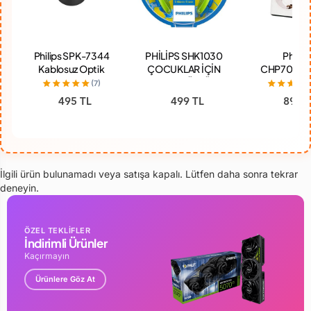
Philips SPK-7344
PHİLİPS SHK1030
Philips
Kablosuz Optik
ÇOCUKLAR İÇİN
CHP7010W 
Mouse
KULAKÜSTÜ
Joule Tekli
(7)
KULAKLIK MAVİ-
Akım Koru
495 TL
499 TL
895 T
YEŞİL
Priz
İlgili ürün bulunamadı veya satışa kapalı. Lütfen daha sonra tekrar
deneyin.
ÖZEL TEKLİFLER
İndirimli Ürünler
Kaçırmayın
Ürünlere Göz At