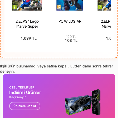
2.EL PS4 Lego
PC WILDSTAR
2.EL PS4 
Marvel Super
Marvel Su
Heroes 2 Oyun
Heroes 2 
120 TL
1,099 TL
1,099 
108 TL
İlgili ürün bulunamadı veya satışa kapalı. Lütfen daha sonra tekrar
deneyin.
ÖZEL TEKLİFLER
İndirimli Ürünler
Kaçırmayın
Ürünlere Göz At