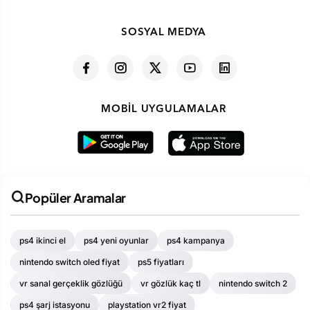
SOSYAL MEDYA
MOBIL UYGULAMALAR
Popüler Aramalar
ps4 ikinci el
ps4 yeni oyunlar
ps4 kampanya
nintendo switch oled fiyat
ps5 fiyatları
vr sanal gerçeklik gözlüğü
vr gözlük kaç tl
nintendo switch 2
ps4 şarj istasyonu
playstation vr2 fiyat