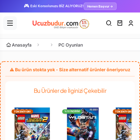
🎮
Hemen Başvur →
Eski Konsolunuzu BİZ ALIYORUZ!
Anasayfa
PC Oyunları
Bu Ürünler de İlginizi Çekebilir
TÜKENİYOR!
TÜKENİYOR!
%10 İNDİRİM