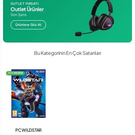
OUTLET FIRSATI
Outlet Ürünler
Son Şans
Ürünlere Göz At
Bu Kategorinin En Çok Satanları
%10 İNDİRİM
PC WILDSTAR