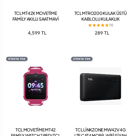
TCL MT42X MOVETİME
TCL MTRO200 KULAK ÜSTÜ
FAMİLY AKILLI SAAT MAVİ
KABLOLU KULAKLIK
(1)
4,599 TL
289 TL
STOKTA YOK
STOKTA YOK
TCL MOVETİME MT42
TCL LİNKZONE MW42V 4G
FAMİLY WATCH 2 RED (TCL
LTE CAT4 MOBİL WİFİ SİYAH