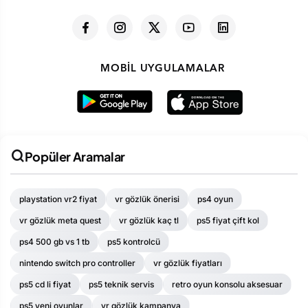
MOBIL UYGULAMALAR
Popüler Aramalar
playstation vr2 fiyat
vr gözlük önerisi
ps4 oyun
vr gözlük meta quest
vr gözlük kaç tl
ps5 fiyat çift kol
ps4 500 gb vs 1 tb
ps5 kontrolcü
nintendo switch pro controller
vr gözlük fiyatları
ps5 cd li fiyat
ps5 teknik servis
retro oyun konsolu aksesuar
ps5 yeni oyunlar
vr gözlük kampanya