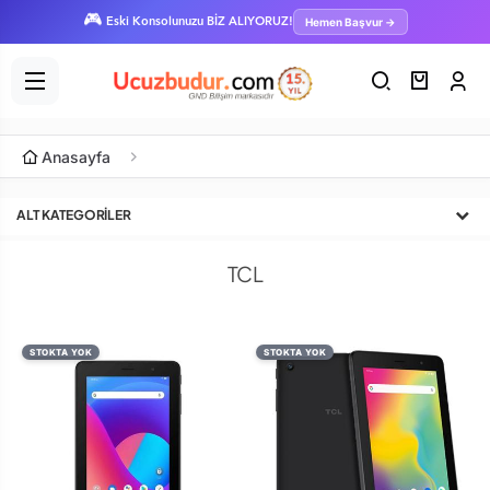
🎮
Hemen Başvur →
Eski Konsolunuzu BİZ ALIYORUZ!
Anasayfa
ALT KATEGORILER
TCL
STOKTA YOK
STOKTA YOK