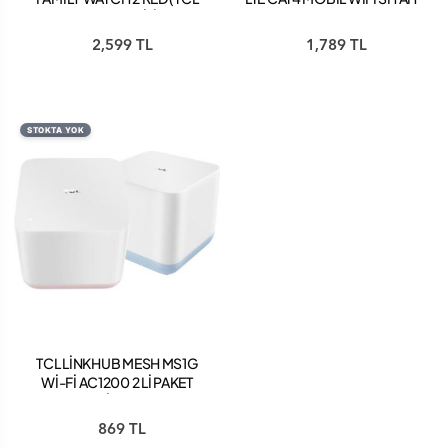
TR GARANTİLİ)
2,599 TL
1,789 TL
STOKTA YOK
TCL LİNKHUB MESH MS1G
Wİ-Fİ AC1200 2 Lİ PAKET
MAVİ PEMBE
869 TL