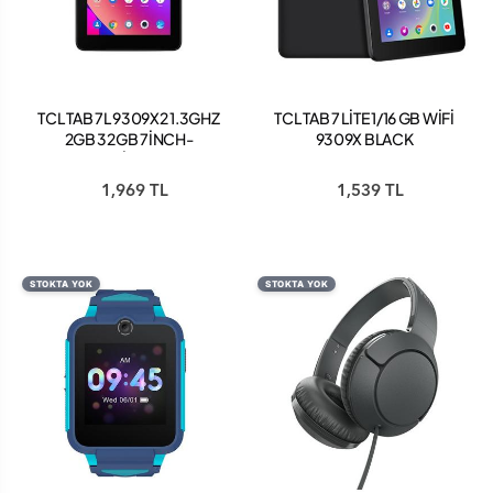
TCL TAB 7L 9309X2 1.3GHZ
TCL TAB 7 LİTE 1/16 GB WİFİ
2GB 32GB 7İNCH-
9309X BLACK
ANDROİD TABLET
1,969 TL
1,539 TL
STOKTA YOK
STOKTA YOK