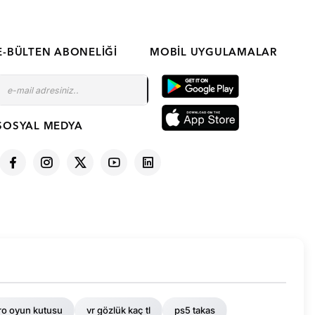
E-BÜLTEN ABONELIĞI
MOBIL UYGULAMALAR
SOSYAL MEDYA
ro oyun kutusu
vr gözlük kaç tl
ps5 takas