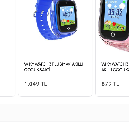
WİKY WATCH 3 PLUS MAVİ AKILLI
WİKY WATCH 3
ÇOCUK SAATİ
AKILLI ÇOCUK 
1,049 TL
879 TL