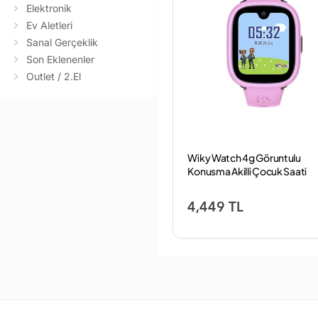
Elektronik
Ev Aletleri
Sanal Gerçeklik
Son Eklenenler
Outlet / 2.El
Wiky Watch 4g Göruntulu
Konusma Akilli Çocuk Saati
Pembe
4,449 TL