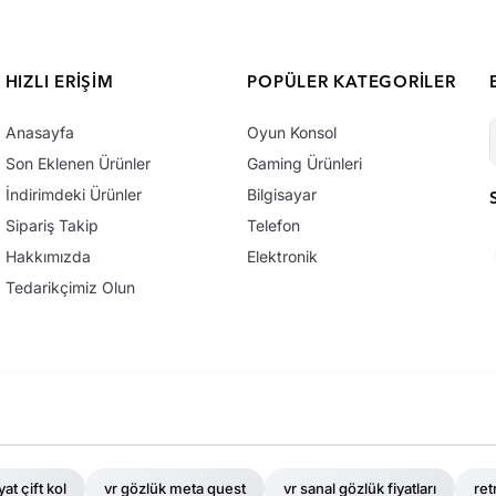
HIZLI ERIŞIM
POPÜLER KATEGORILER
Anasayfa
Oyun Konsol
Son Eklenen Ürünler
Gaming Ürünleri
İndirimdeki Ürünler
Bilgisayar
Sipariş Takip
Telefon
Hakkımızda
Elektronik
Tedarikçimiz Olun
yat çift kol
vr gözlük meta quest
vr sanal gözlük fiyatları
ret