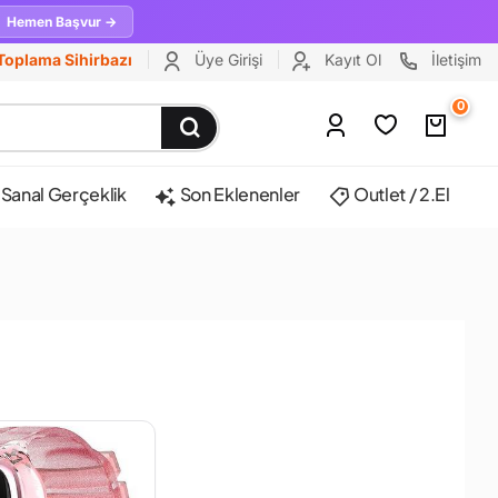
Hemen Başvur →
Toplama Sihirbazı
Üye Girişi
Kayıt Ol
İletişim
0
Sanal Gerçeklik
Son Eklenenler
Outlet / 2.El