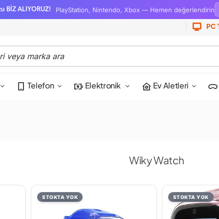
PlayStation, Nintendo, Xbox — Hemen değerlendirin
zu BİZ ALIYORUZ!
PC 
Telefon
Elektronik
Ev Aletleri
Wiky Watch
STOKTA YOK
STOKTA YOK