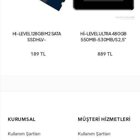
HI-LEVEL 128GB M2 SATA
Hİ-LEVEL ULTRA 480GB
SSD HLV-
550MB-530MB/S 2,5"
M2SSD2280/128G
SATA3 SSD HLV-
SSD30ULT/480G + APARAT
189 TL
889 TL
KURUMSAL
MÜŞTERI HIZMETLERI
Kullanım Şartları
Kullanım Şartları