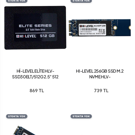
STOKTA YOK
STOKTA YOK
Hİ-LEVEL ELİTE HLV-
HI-LEVEL 256GB SSD M.2
SSD30ELT/512G 2.5" 512
NVME HLV-
GB SATA 3 SSD
M2PCIESSD2280/256
869 TL
739 TL
STOKTA YOK
STOKTA YOK