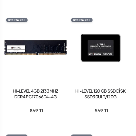
STOKTA YOK
STOKTA YOK
HI-LEVEL 4GB 2133MHZ
HI-LEVEL 120 GB SSD DİSK
DDR4 PC17066D4-4G
SSD30ULT/120G
869 TL
569 TL