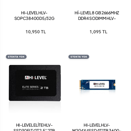
HI-LEVEL HLV-
Hİ-LEVEL 8 GB 2666MHZ
SOPC38400D5/32G
DDR4 SODIMM HLV-
32GB 4800MHZ CL40
SOPC21300D4/8G
DDR5 DİZÜSTÜ BİLGİSAYAR
NOTEBOOK RAM
10,950 TL
1,095 TL
BELLEK
STOKTA YOK
STOKTA YOK
HI-LEVEL ELİTE HLV-
HI-LEVEL HLV-
SSD30ELT/2T 2.5'' 2TB
M2G4X4SSD/1T 1TB 3600-