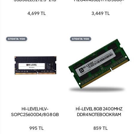
550-525MB/S SATA3 SSD
3400MB/S M.2 SSD SABİT
SABİT DİSK
DİSK
4,699 TL
3,449 TL
STOKTA YOK
STOKTA YOK
HI-LEVEL HLV-
Hİ-LEVEL 8GB 2400MHZ
SOPC25600D4/8G 8 GB
DDR4 NOTEBOOK RAM
DDR4 3200MHZ CL22
HLV-SOPC19200D4/8G
NOTEBOOK BELLEK
995 TL
859 TL