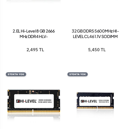
2.EL Hi-Level 8 GB 2666
32 GB DDR5 5600MHz HI-
MHz DDR4 HLV-
LEVEL CL46 1.1V SODIMM
PC21300D4-8G Bellek
(HLV-
(Kutusuz)
SOPC44800D5/32G)
2,495 TL
5,450 TL
STOKTA YOK
STOKTA YOK