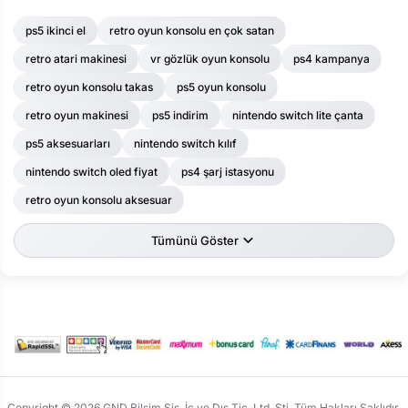
ps5 ikinci el
retro oyun konsolu en çok satan
retro atari makinesi
vr gözlük oyun konsolu
ps4 kampanya
retro oyun konsolu takas
ps5 oyun konsolu
retro oyun makinesi
ps5 indirim
nintendo switch lite çanta
ps5 aksesuarları
nintendo switch kılıf
nintendo switch oled fiyat
ps4 şarj istasyonu
retro oyun konsolu aksesuar
Tümünü Göster
Copyright © 2026 GND Bilşim Sis. İç ve Dış Tic. Ltd. Şti. Tüm Hakları Saklıdır.