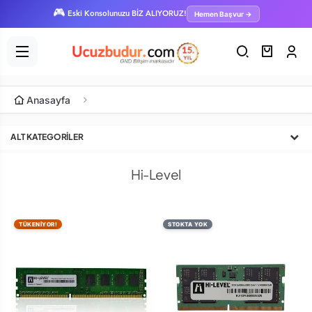
🎮
Hemen Başvur →
Eski Konsolunuzu BİZ ALIYORUZ!
Anasayfa
ALT KATEGORILER
Hi-Level
TÜKENİYOR!
STOKTA YOK