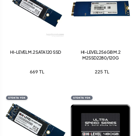
HI-LEVEL M.2 SATA 120 SSD
HI-LEVEL 256 GB M.2
M2SSD2280/120G
550/530 SSD
669 TL
225 TL
STOKTA YOK
STOKTA YOK