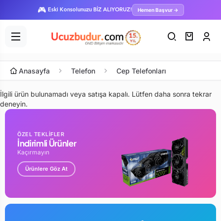
🎮
Hemen Başvur →
Eski Konsolunuzu BİZ ALIYORUZ!
Anasayfa
Telefon
Cep Telefonları
İlgili ürün bulunamadı veya satışa kapalı. Lütfen daha sonra tekrar
deneyin.
ÖZEL TEKLİFLER
İndirimli Ürünler
Kaçırmayın
Ürünlere Göz At