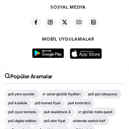
SOSYAL MEDYA
MOBIL UYGULAMALAR
Popüler Aramalar
ps5 yeni oyunlar
vr sanal gözlük fiyatları
ps5 şarj istasyonu
ps5 kulaklık
ps5 konsol fiyat
ps4 kontrolcü
ps5 oyun konsolu
ps4 dualshock 4
vr gözlük meta quest
ps5 digital edition
ps5 slim fiyat
nintendo switch kılıf