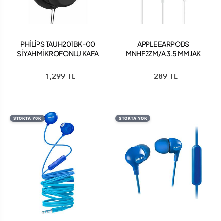
PHİLİPS TAUH201BK-00
APPLE EARPODS
SİYAH MİKROFONLU KAFA
MNHF2ZM/A 3.5 MM JAK
BANTLI KULAKLIK
GİRİŞLİ MİKROFONLU
KULAK İÇİ KABLOLU
1,299 TL
289 TL
KULAKLIK A1472
STOKTA YOK
STOKTA YOK