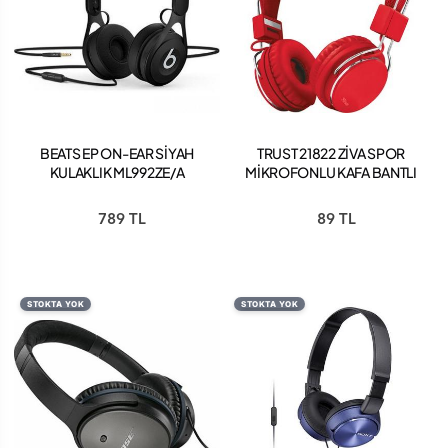
BEATS EP ON-EAR SİYAH
TRUST 21822 ZİVA SPOR
KULAKLIK ML992ZE/A
MİKROFONLU KAFA BANTLI
KULAKLIK KIRMIZI
789 TL
89 TL
STOKTA YOK
STOKTA YOK