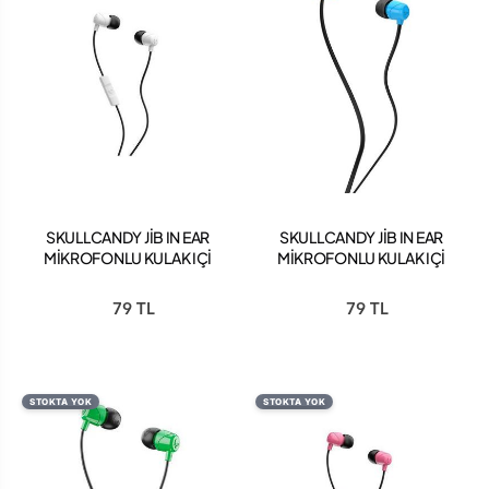
SKULLCANDY JİB IN EAR
SKULLCANDY JİB IN EAR
MİKROFONLU KULAK IÇİ
MİKROFONLU KULAK IÇİ
KABLOLU KULAKLIK
KABLOLU KULAKLIK
S2DUYK-441 SİYAH-BEYAZ
S2DUYK-628 MAVİ-SİYAH
79 TL
79 TL
STOKTA YOK
STOKTA YOK