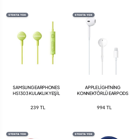
STOKTA YOK
STOKTA YOK
SAMSUNG EARPHONES
APPLE LİGHTNİNG
HS1303 KULAKLIK YEŞİL
KONNEKTÖRLÜ EARPODS
- MMTN2TU/A
239 TL
994 TL
STOKTA YOK
STOKTA YOK