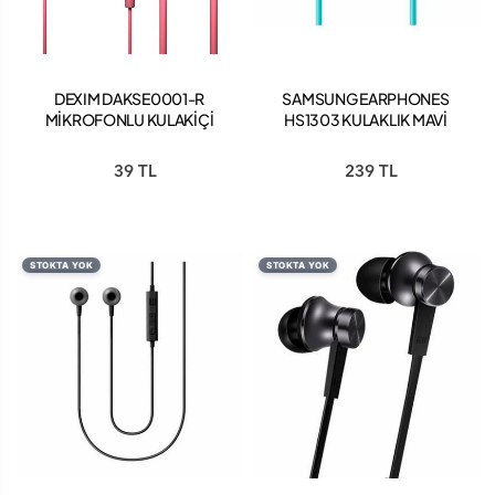
DEXIM DAKSE0001-R
SAMSUNG EARPHONES
MİKROFONLU KULAKİÇİ
HS1303 KULAKLIK MAVİ
KULAKLIK PEMBE
39 TL
239 TL
STOKTA YOK
STOKTA YOK