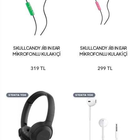
SKULLCANDY JİB IN EAR
SKULLCANDY JİB IN EAR
MİKROFONLU KULAK IÇİ
MİKROFONLU KULAK İÇİ
KABLOLU KULAKLIK
KABLOLU KULAKLIK
S2DUY-L102 YEŞİL-SİYAH
S2DUYK-630 PEMBE-
319 TL
299 TL
SİYAH
STOKTA YOK
STOKTA YOK