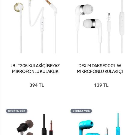
JBL T205 KULAKİÇİ BEYAZ
DEXIM DAKSE0001-W
MİKROFONLU KULAKLIK
MİKROFONLU KULAKİÇİ
KULAKLIK BEYAZ
394 TL
139 TL
STOKTA YOK
STOKTA YOK