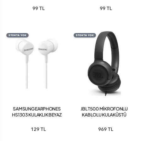
99 TL
99 TL
STOKTA YOK
STOKTA YOK
SAMSUNG EARPHONES
JBL T500 MİKROFONLU
HS1303 KULAKLIK BEYAZ
KABLOLU KULAKÜSTÜ
SİYAH KULAKLIK
129 TL
969 TL