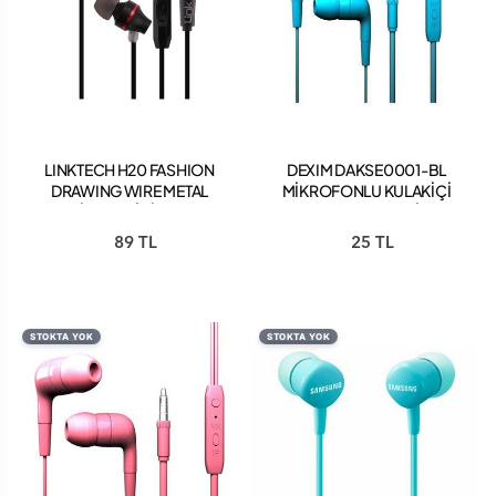
LINKTECH H20 FASHION
DEXIM DAKSE0001-BL
DRAWING WIRE METAL
MİKROFONLU KULAKİÇİ
RENKLİ KULAK İÇİ KULAKLIK
KULAKLIK MAVİ
89 TL
25 TL
STOKTA YOK
STOKTA YOK