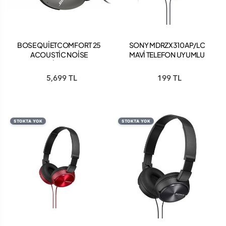
BOSE QUİETCOMFORT 25
SONY MDRZX310AP/LC
ACOUSTİC NOİSE
MAVİ TELEFON UYUMLU
CANCELLİNG KULAKLIK
KAFABANTLI KULAKLIK
SİYAH
5,699 TL
199 TL
STOKTA YOK
STOKTA YOK