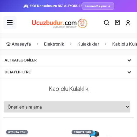
🎮
Hemen Başvur →
Eski Konsolunuzu BİZ ALIYORUZ!
Anasayfa
Elektronik
Kulaklıklar
Kablolu Kul
ALT KATEGORILER
DETAYLI FILTRE
Kablolu Kulaklık
STOKTA YOK
STOKTA YOK