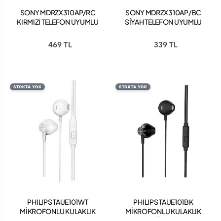
SONY MDRZX310AP/RC
SONY MDRZX310AP/BC
KIRMIZI TELEFON UYUMLU
SİYAH TELEFON UYUMLU
KAFABANTLI KULAKLIK
KAFABANTLI KULAKLIK
469 TL
339 TL
STOKTA YOK
STOKTA YOK
PHILIPS TAUE101WT
PHILIPS TAUE101BK
MİKROFONLU KULAKLIK
MİKROFONLU KULAKLIK
BEYAZ
SİYAH