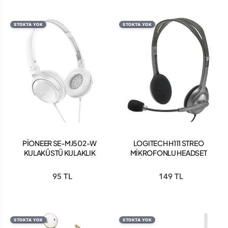
STOKTA YOK
STOKTA YOK
PİONEER SE-MJ502-W
LOGITECH H111 STREO
KULAKÜSTÜ KULAKLIK
MİKROFONLU HEADSET
BEYAZ
SİYAH KULAKLIK 981-
000593
95 TL
149 TL
STOKTA YOK
STOKTA YOK