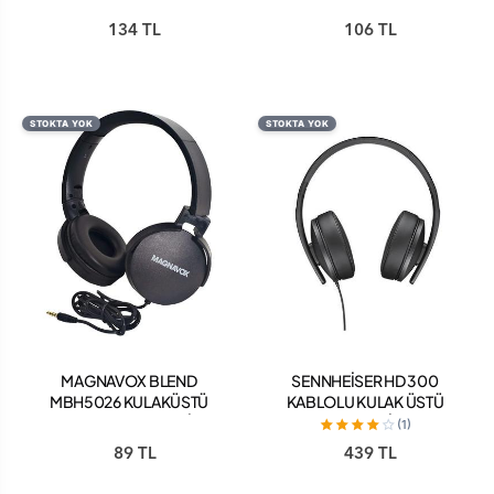
134 TL
106 TL
STOKTA YOK
STOKTA YOK
MAGNAVOX BLEND
SENNHEİSER HD 300
MBH5026 KULAKÜSTÜ
KABLOLU KULAK ÜSTÜ
KABLOLU KULAKLIK SİYAH
KULAKLIK SİYAH
(1)
89 TL
439 TL