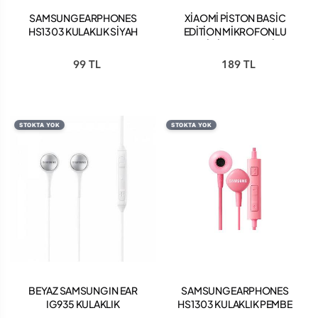
SAMSUNG EARPHONES
XİAOMİ PİSTON BASİC
HS1303 KULAKLIK SİYAH
EDİTİON MİKROFONLU
KULAKİÇİ KULAKLIK SİYAH
99 TL
189 TL
STOKTA YOK
STOKTA YOK
BEYAZ SAMSUNG IN EAR
SAMSUNG EARPHONES
IG935 KULAKLIK
HS1303 KULAKLIK PEMBE