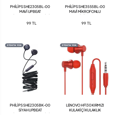
PHİLİPS SHE2305BL-00
PHİLİPS SHE3555BL-00
MAVİ UPBEAT
MAVİ MİKROFONLU
MİKROFONLU KULAKİÇİ
KULAKİÇİ KULAKLIK
KULAKLIK
99 TL
99 TL
STOKTA YOK
STOKTA YOK
PHİLİPS SHE2305BK-00
LENOVO HF130 KIRMIZI
SİYAH UPBEAT
KULAKİÇİ KULAKLIK
MİKROFONLU KULAKİÇİ