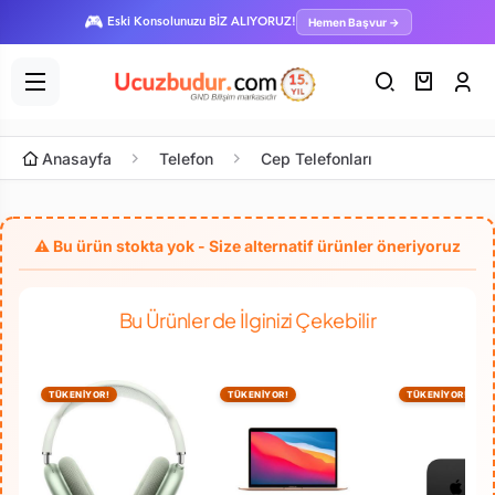
🎮
Hemen Başvur →
Eski Konsolunuzu BİZ ALIYORUZ!
Anasayfa
Telefon
Cep Telefonları
Bu Ürünler de İlginizi Çekebilir
TÜKENİYOR!
TÜKENİYOR!
TÜKENİYOR!