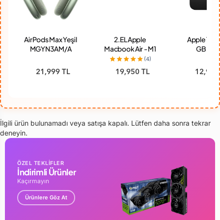
AirPods Max Yeşil
2.EL Apple
Apple TV 4
MGYN3AM/A
Macbook Air - M1
GB Wi-F
(Teşhir)
- 8 GB - 256 GB
MN873TZ
(4)
SDD - Pil Devri
21,999 TL
19,950 TL
12,950
755 (3 Ay Garanti)
İlgili ürün bulunamadı veya satışa kapalı. Lütfen daha sonra tekrar
deneyin.
ÖZEL TEKLİFLER
İndirimli Ürünler
Kaçırmayın
Ürünlere Göz At