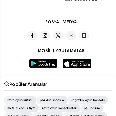
SOSYAL MEDYA
MOBIL UYGULAMALAR
Popüler Aramalar
retro oyun kutusu
ps4 dualshock 4
vr gözlük oyun konsolu
meta quest 3s fiyat
retro oyun konsolu atari
ps5 indirim