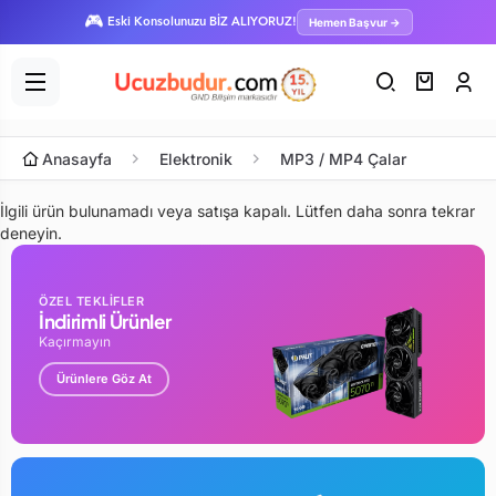
🎮
Hemen Başvur →
Eski Konsolunuzu BİZ ALIYORUZ!
Anasayfa
Elektronik
MP3 / MP4 Çalar
İlgili ürün bulunamadı veya satışa kapalı. Lütfen daha sonra tekrar
deneyin.
ÖZEL TEKLİFLER
İndirimli Ürünler
Kaçırmayın
Ürünlere Göz At