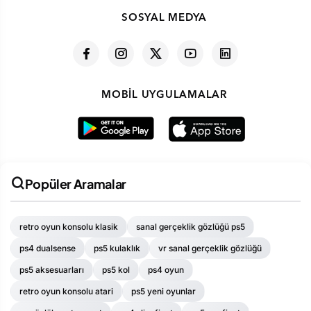
SOSYAL MEDYA
MOBIL UYGULAMALAR
Popüler Aramalar
retro oyun konsolu klasik
sanal gerçeklik gözlüğü ps5
ps4 dualsense
ps5 kulaklık
vr sanal gerçeklik gözlüğü
ps5 aksesuarları
ps5 kol
ps4 oyun
retro oyun konsolu atari
ps5 yeni oyunlar